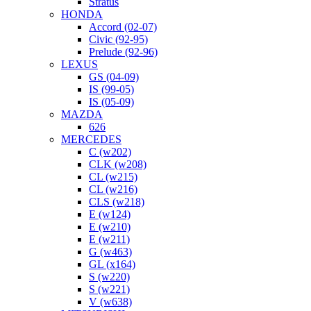
Stratus
HONDA
Accord (02-07)
Civic (92-95)
Prelude (92-96)
LEXUS
GS (04-09)
IS (99-05)
IS (05-09)
MAZDA
626
MERCEDES
C (w202)
CLK (w208)
CL (w215)
CL (w216)
CLS (w218)
E (w124)
E (w210)
E (w211)
G (w463)
GL (x164)
S (w220)
S (w221)
V (w638)