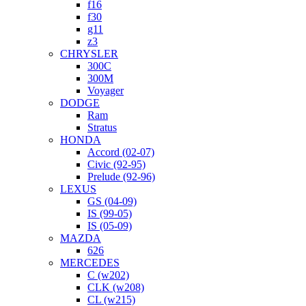
f16
f30
g11
z3
CHRYSLER
300C
300M
Voyager
DODGE
Ram
Stratus
HONDA
Accord (02-07)
Civic (92-95)
Prelude (92-96)
LEXUS
GS (04-09)
IS (99-05)
IS (05-09)
MAZDA
626
MERCEDES
C (w202)
CLK (w208)
CL (w215)