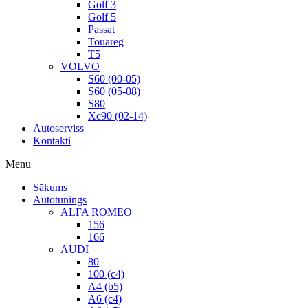
Golf 3
Golf 5
Passat
Touareg
T5
VOLVO
S60 (00-05)
S60 (05-08)
S80
Xc90 (02-14)
Autoserviss
Kontakti
Menu
Sākums
Autotunings
ALFA ROMEO
156
166
AUDI
80
100 (c4)
A4 (b5)
A6 (c4)