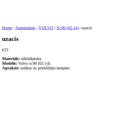
Home
/
Autotunings
/
VOLVO
/
Xc90 (02-14)
/ uzacis
uzacis
€
25
Materiāls:
stiklašķiedra
Modelis:
Volvo xc90 (02-14)
Apraksts:
uzlikas uz priekšējām lampām