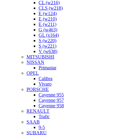
CL (w216)
CLS (w218)
E (w124)
E (w210)
E (w211)
G (w463)
GL (x164)
S (w220)
S (w221)
V (w638)
MITSUBISHI
NISSAN
Primastar
OPEL
Calibra
Vivaro
PORSCHE
Cayenne 955
Cayenne 957
Cayenne 958
RENAULT
Trafic
SAAB
9-5
SUBARU