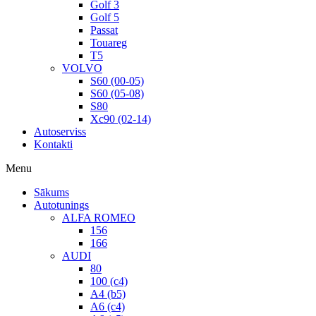
Golf 3
Golf 5
Passat
Touareg
T5
VOLVO
S60 (00-05)
S60 (05-08)
S80
Xc90 (02-14)
Autoserviss
Kontakti
Menu
Sākums
Autotunings
ALFA ROMEO
156
166
AUDI
80
100 (c4)
A4 (b5)
A6 (c4)