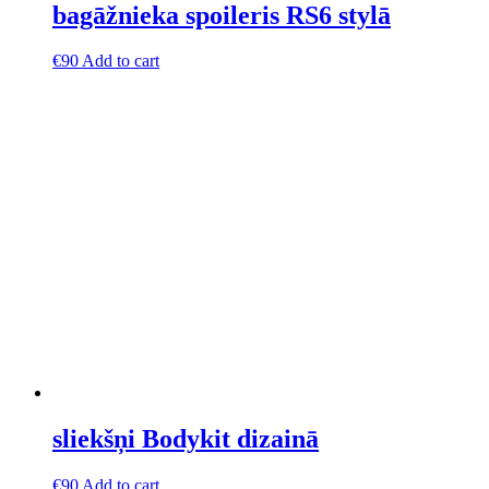
bagāžnieka spoileris RS6 stylā
€
90
Add to cart
sliekšņi Bodykit dizainā
€
90
Add to cart