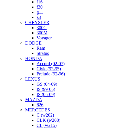
f16
f30
g11
z3
CHRYSLER
300C
300M
Voyager
DODGE
Ram
Stratus
HONDA
Accord (02-07)
Civic (92-95)
Prelude (92-96)
LEXUS
GS (04-09)
IS (99-05)
IS (05-09)
MAZDA
626
MERCEDES
C (w202)
CLK (w208)
CL (w215)