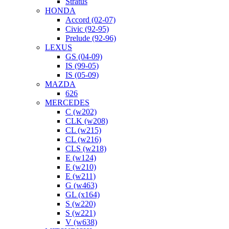
Stratus
HONDA
Accord (02-07)
Civic (92-95)
Prelude (92-96)
LEXUS
GS (04-09)
IS (99-05)
IS (05-09)
MAZDA
626
MERCEDES
C (w202)
CLK (w208)
CL (w215)
CL (w216)
CLS (w218)
E (w124)
E (w210)
E (w211)
G (w463)
GL (x164)
S (w220)
S (w221)
V (w638)