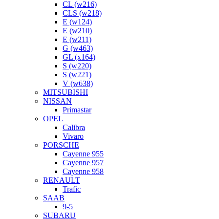
CL (w216)
CLS (w218)
E (w124)
E (w210)
E (w211)
G (w463)
GL (x164)
S (w220)
S (w221)
V (w638)
MITSUBISHI
NISSAN
Primastar
OPEL
Calibra
Vivaro
PORSCHE
Cayenne 955
Cayenne 957
Cayenne 958
RENAULT
Trafic
SAAB
9-5
SUBARU