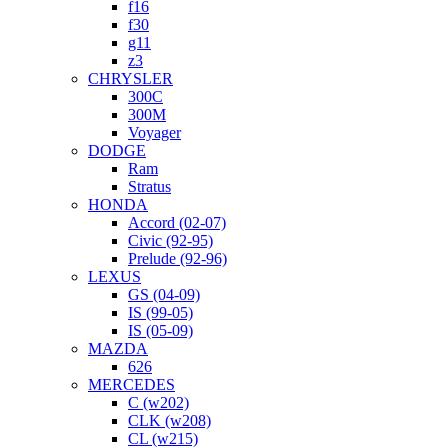
f16
f30
g11
z3
CHRYSLER
300C
300M
Voyager
DODGE
Ram
Stratus
HONDA
Accord (02-07)
Civic (92-95)
Prelude (92-96)
LEXUS
GS (04-09)
IS (99-05)
IS (05-09)
MAZDA
626
MERCEDES
C (w202)
CLK (w208)
CL (w215)