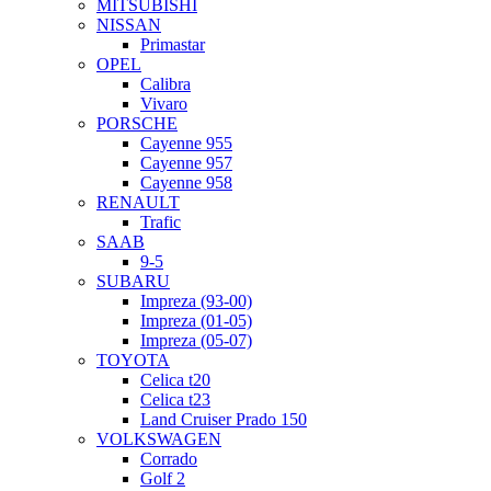
MITSUBISHI
NISSAN
Primastar
OPEL
Calibra
Vivaro
PORSCHE
Cayenne 955
Cayenne 957
Cayenne 958
RENAULT
Trafic
SAAB
9-5
SUBARU
Impreza (93-00)
Impreza (01-05)
Impreza (05-07)
TOYOTA
Celica t20
Celica t23
Land Cruiser Prado 150
VOLKSWAGEN
Corrado
Golf 2