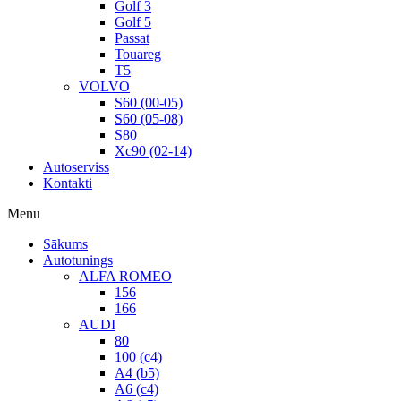
Golf 3
Golf 5
Passat
Touareg
T5
VOLVO
S60 (00-05)
S60 (05-08)
S80
Xc90 (02-14)
Autoserviss
Kontakti
Menu
Sākums
Autotunings
ALFA ROMEO
156
166
AUDI
80
100 (c4)
A4 (b5)
A6 (c4)