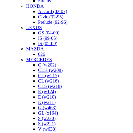
Stratus
HONDA
Accord (02-07)
Civic (92-95)
Prelude (92-96)
LEXUS
GS (04-09)
IS (99-05)
IS (05-09)
MAZDA
626
MERCEDES
C (w202)
CLK (w208)
CL (w215)
CL (w216)
CLS (w218)
E (w124)
E (w210)
E (w211)
G (w463)
GL (x164)
S (w220)
S (w221)
V (w638)