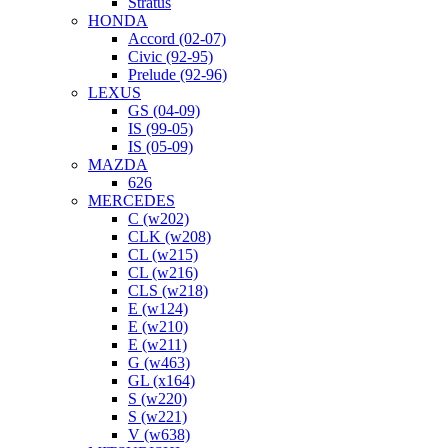
Stratus
HONDA
Accord (02-07)
Civic (92-95)
Prelude (92-96)
LEXUS
GS (04-09)
IS (99-05)
IS (05-09)
MAZDA
626
MERCEDES
C (w202)
CLK (w208)
CL (w215)
CL (w216)
CLS (w218)
E (w124)
E (w210)
E (w211)
G (w463)
GL (x164)
S (w220)
S (w221)
V (w638)