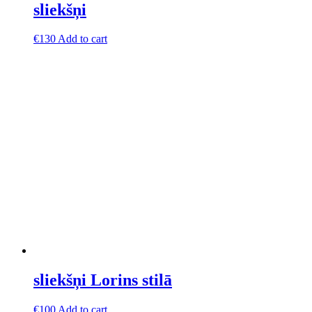
sliekšņi
€
130
Add to cart
sliekšņi Lorins stilā
€
100
Add to cart