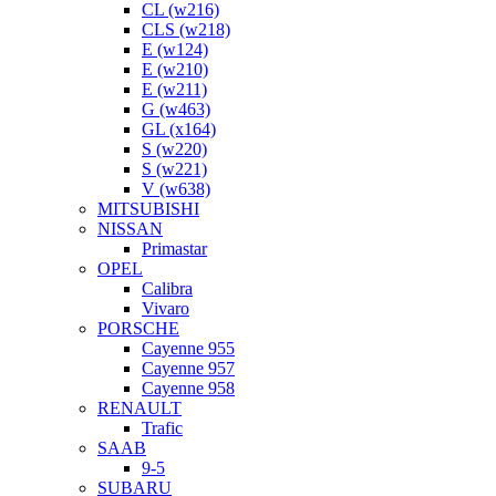
CL (w216)
CLS (w218)
E (w124)
E (w210)
E (w211)
G (w463)
GL (x164)
S (w220)
S (w221)
V (w638)
MITSUBISHI
NISSAN
Primastar
OPEL
Calibra
Vivaro
PORSCHE
Cayenne 955
Cayenne 957
Cayenne 958
RENAULT
Trafic
SAAB
9-5
SUBARU