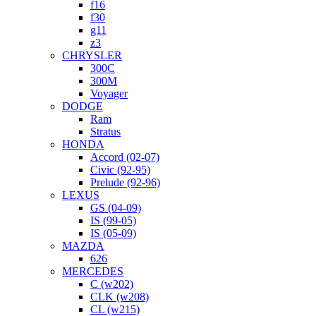
f16
f30
g11
z3
CHRYSLER
300C
300M
Voyager
DODGE
Ram
Stratus
HONDA
Accord (02-07)
Civic (92-95)
Prelude (92-96)
LEXUS
GS (04-09)
IS (99-05)
IS (05-09)
MAZDA
626
MERCEDES
C (w202)
CLK (w208)
CL (w215)