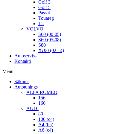
Golf 3
Golf 5
Passat
Touareg
T5
VOLVO
S60 (00-05)
S60 (05-08)
S80
Xc90 (02-14)
Autoserviss
Kontakti
Menu
Sākums
Autotunings
ALFA ROMEO
156
166
AUDI
80
100 (c4)
A4 (b5)
A6 (c4)