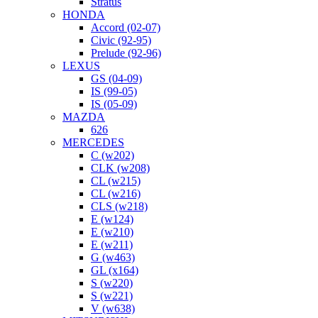
Stratus
HONDA
Accord (02-07)
Civic (92-95)
Prelude (92-96)
LEXUS
GS (04-09)
IS (99-05)
IS (05-09)
MAZDA
626
MERCEDES
C (w202)
CLK (w208)
CL (w215)
CL (w216)
CLS (w218)
E (w124)
E (w210)
E (w211)
G (w463)
GL (x164)
S (w220)
S (w221)
V (w638)