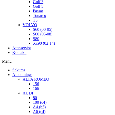
Golf 3
Golf 5
Passat
Touareg
T5
VOLVO
S60 (00-05)
S60 (05-08)
S80
Xc90 (02-14)
Autoserviss
Kontakti
Menu
Sākums
Autotunings
ALFA ROMEO
156
166
AUDI
80
100 (c4)
A4 (b5)
A6 (c4)