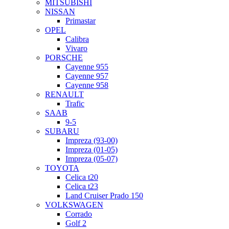
MITSUBISHI
NISSAN
Primastar
OPEL
Calibra
Vivaro
PORSCHE
Cayenne 955
Cayenne 957
Cayenne 958
RENAULT
Trafic
SAAB
9-5
SUBARU
Impreza (93-00)
Impreza (01-05)
Impreza (05-07)
TOYOTA
Celica t20
Celica t23
Land Cruiser Prado 150
VOLKSWAGEN
Corrado
Golf 2