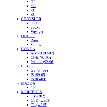
f16
f30
g11
z3
CHRYSLER
300C
300M
Voyager
DODGE
Ram
Stratus
HONDA
Accord (02-07)
Civic (92-95)
Prelude (92-96)
LEXUS
GS (04-09)
IS (99-05)
IS (05-09)
MAZDA
626
MERCEDES
C (w202)
CLK (w208)
CL (w215)