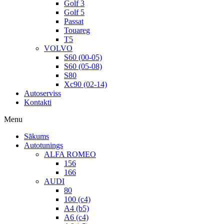
Golf 3
Golf 5
Passat
Touareg
T5
VOLVO
S60 (00-05)
S60 (05-08)
S80
Xc90 (02-14)
Autoserviss
Kontakti
Menu
Sākums
Autotunings
ALFA ROMEO
156
166
AUDI
80
100 (c4)
A4 (b5)
A6 (c4)