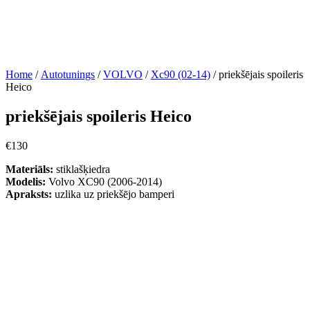
Home
/
Autotunings
/
VOLVO
/
Xc90 (02-14)
/ priekšējais spoileris
Heico
priekšējais spoileris Heico
€
130
Materiāls:
stiklašķiedra
Modelis:
Volvo XC90 (2006-2014)
Apraksts:
uzlika uz priekšējo bamperi