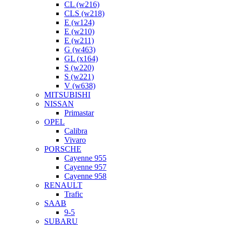
CL (w216)
CLS (w218)
E (w124)
E (w210)
E (w211)
G (w463)
GL (x164)
S (w220)
S (w221)
V (w638)
MITSUBISHI
NISSAN
Primastar
OPEL
Calibra
Vivaro
PORSCHE
Cayenne 955
Cayenne 957
Cayenne 958
RENAULT
Trafic
SAAB
9-5
SUBARU