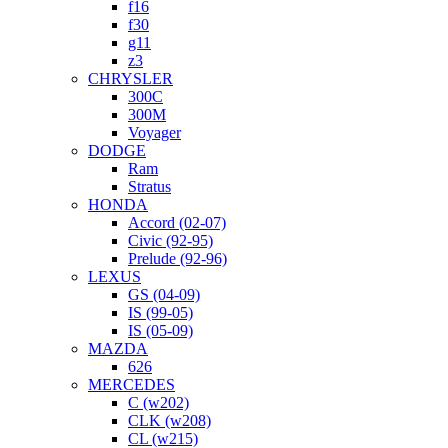
f16
f30
g11
z3
CHRYSLER
300C
300M
Voyager
DODGE
Ram
Stratus
HONDA
Accord (02-07)
Civic (92-95)
Prelude (92-96)
LEXUS
GS (04-09)
IS (99-05)
IS (05-09)
MAZDA
626
MERCEDES
C (w202)
CLK (w208)
CL (w215)