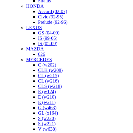
Stratus
HONDA
Accord (02-07)
Civic (92-95)
Prelude (92-96)
LEXUS
GS (04-09)
IS (99-05)
IS (05-09)
MAZDA
626
MERCEDES
C (w202)
CLK (w208)
CL (w215)
CL (w216)
CLS (w218)
E (w124)
E (w210)
E (w211)
G (w463)
GL (x164)
S (w220)
S (w221)
V (w638)