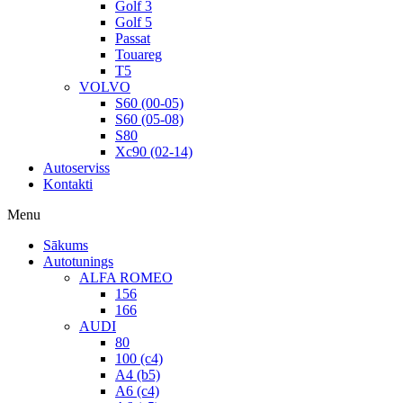
Golf 3
Golf 5
Passat
Touareg
T5
VOLVO
S60 (00-05)
S60 (05-08)
S80
Xc90 (02-14)
Autoserviss
Kontakti
Menu
Sākums
Autotunings
ALFA ROMEO
156
166
AUDI
80
100 (c4)
A4 (b5)
A6 (c4)