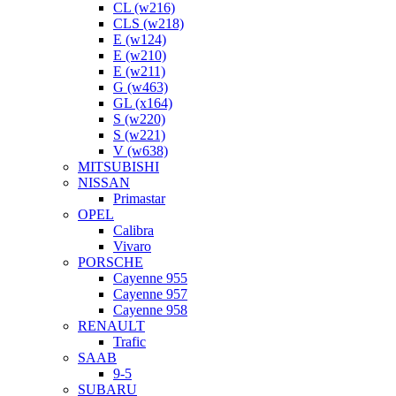
CL (w216)
CLS (w218)
E (w124)
E (w210)
E (w211)
G (w463)
GL (x164)
S (w220)
S (w221)
V (w638)
MITSUBISHI
NISSAN
Primastar
OPEL
Calibra
Vivaro
PORSCHE
Cayenne 955
Cayenne 957
Cayenne 958
RENAULT
Trafic
SAAB
9-5
SUBARU