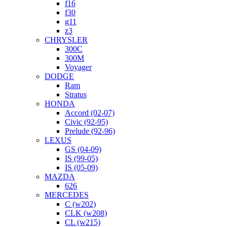
f16
f30
g11
z3
CHRYSLER
300C
300M
Voyager
DODGE
Ram
Stratus
HONDA
Accord (02-07)
Civic (92-95)
Prelude (92-96)
LEXUS
GS (04-09)
IS (99-05)
IS (05-09)
MAZDA
626
MERCEDES
C (w202)
CLK (w208)
CL (w215)