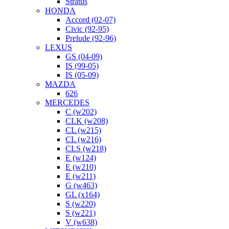
Stratus
HONDA
Accord (02-07)
Civic (92-95)
Prelude (92-96)
LEXUS
GS (04-09)
IS (99-05)
IS (05-09)
MAZDA
626
MERCEDES
C (w202)
CLK (w208)
CL (w215)
CL (w216)
CLS (w218)
E (w124)
E (w210)
E (w211)
G (w463)
GL (x164)
S (w220)
S (w221)
V (w638)