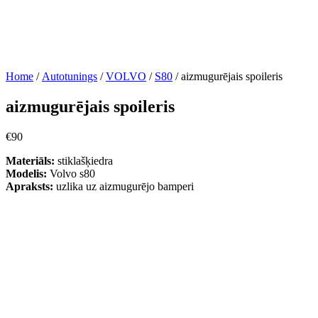
Home
/
Autotunings
/
VOLVO
/
S80
/ aizmugurējais spoileris
aizmugurējais spoileris
€
90
Materiāls:
stiklašķiedra
Modelis:
Volvo s80
Apraksts:
uzlika uz aizmugurējo bamperi