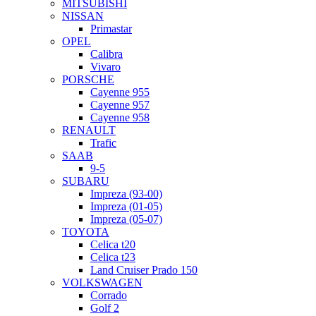
MITSUBISHI
NISSAN
Primastar
OPEL
Calibra
Vivaro
PORSCHE
Cayenne 955
Cayenne 957
Cayenne 958
RENAULT
Trafic
SAAB
9-5
SUBARU
Impreza (93-00)
Impreza (01-05)
Impreza (05-07)
TOYOTA
Celica t20
Celica t23
Land Cruiser Prado 150
VOLKSWAGEN
Corrado
Golf 2