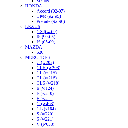
Stratus
HONDA
Accord (02-07)
Civic (92-95)
Prelude (92-96)
LEXUS
GS (04-09)
IS (99-05)
IS (05-09)
MAZDA
626
MERCEDES
C (w202)
CLK (w208)
CL (w215)
CL (w216)
CLS (w218)
E (w124)
E (w210)
E (w211)
G (w463)
GL (x164)
S (w220)
S (w221)
V (w638)