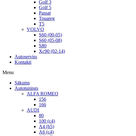
Golf 3
Golf 5
Passat
Touareg
T5
VOLVO
S60 (00-05)
S60 (05-08)
S80
Xc90 (02-14)
Autoserviss
Kontakti
Menu
Sākums
Autotunings
ALFA ROMEO
156
166
AUDI
80
100 (c4)
A4 (b5)
A6 (c4)