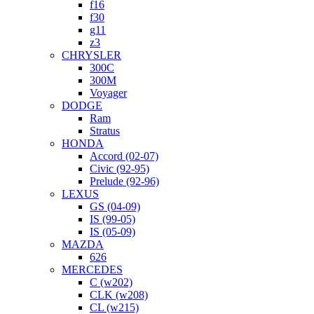
f16
f30
g11
z3
CHRYSLER
300C
300M
Voyager
DODGE
Ram
Stratus
HONDA
Accord (02-07)
Civic (92-95)
Prelude (92-96)
LEXUS
GS (04-09)
IS (99-05)
IS (05-09)
MAZDA
626
MERCEDES
C (w202)
CLK (w208)
CL (w215)