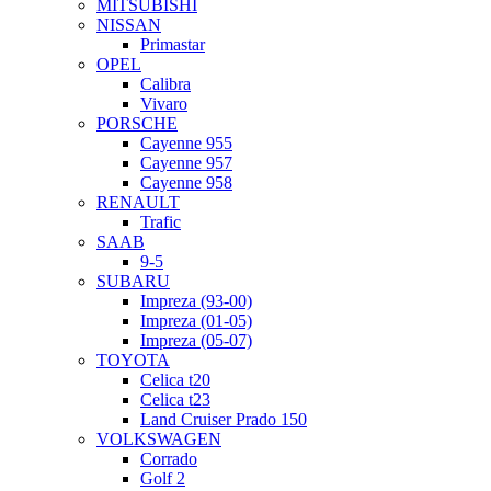
MITSUBISHI
NISSAN
Primastar
OPEL
Calibra
Vivaro
PORSCHE
Cayenne 955
Cayenne 957
Cayenne 958
RENAULT
Trafic
SAAB
9-5
SUBARU
Impreza (93-00)
Impreza (01-05)
Impreza (05-07)
TOYOTA
Celica t20
Celica t23
Land Cruiser Prado 150
VOLKSWAGEN
Corrado
Golf 2