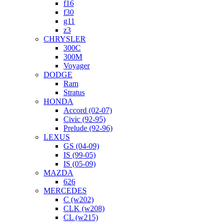
f16
f30
g11
z3
CHRYSLER
300C
300M
Voyager
DODGE
Ram
Stratus
HONDA
Accord (02-07)
Civic (92-95)
Prelude (92-96)
LEXUS
GS (04-09)
IS (99-05)
IS (05-09)
MAZDA
626
MERCEDES
C (w202)
CLK (w208)
CL (w215)