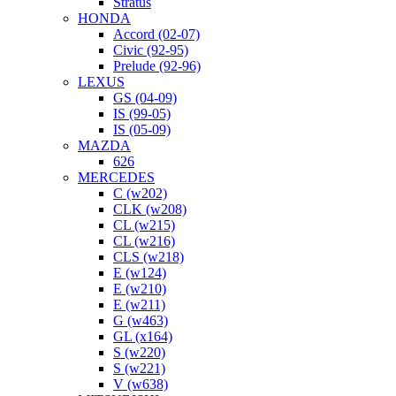
Stratus
HONDA
Accord (02-07)
Civic (92-95)
Prelude (92-96)
LEXUS
GS (04-09)
IS (99-05)
IS (05-09)
MAZDA
626
MERCEDES
C (w202)
CLK (w208)
CL (w215)
CL (w216)
CLS (w218)
E (w124)
E (w210)
E (w211)
G (w463)
GL (x164)
S (w220)
S (w221)
V (w638)