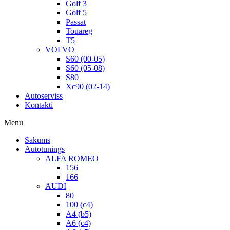
Golf 3
Golf 5
Passat
Touareg
T5
VOLVO
S60 (00-05)
S60 (05-08)
S80
Xc90 (02-14)
Autoserviss
Kontakti
Menu
Sākums
Autotunings
ALFA ROMEO
156
166
AUDI
80
100 (c4)
A4 (b5)
A6 (c4)