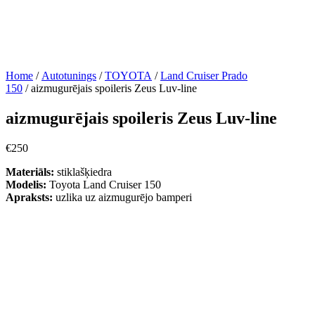
Home
/
Autotunings
/
TOYOTA
/
Land Cruiser Prado
150
/ aizmugurējais spoileris Zeus Luv-line
aizmugurējais spoileris Zeus Luv-line
€
250
Materiāls:
stiklašķiedra
Modelis:
Toyota Land Cruiser 150
Apraksts:
uzlika uz aizmugurējo bamperi