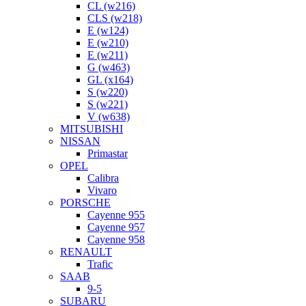
CL (w216)
CLS (w218)
E (w124)
E (w210)
E (w211)
G (w463)
GL (x164)
S (w220)
S (w221)
V (w638)
MITSUBISHI
NISSAN
Primastar
OPEL
Calibra
Vivaro
PORSCHE
Cayenne 955
Cayenne 957
Cayenne 958
RENAULT
Trafic
SAAB
9-5
SUBARU