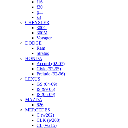
f16
f30
g11
z3
CHRYSLER
300C
300M
Voyager
DODGE
Ram
Stratus
HONDA
Accord (02-07)
Civic (92-95)
Prelude (92-96)
LEXUS
GS (04-09)
IS (99-05)
IS (05-09)
MAZDA
626
MERCEDES
C (w202)
CLK (w208)
CL (w215)