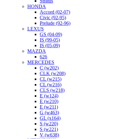
Stratus
HONDA
Accord (02-07)
Civic (92-95)
Prelude (92-96)
LEXUS
GS (04-09)
IS (99-05)
IS (05-09)
MAZDA
626
MERCEDES
C (w202)
CLK (w208)
CL (w215)
CL (w216)
CLS (w218)
E (w124)
E (w210)
E (w211)
G (w463)
GL (x164)
S (w220)
S (w221)
V (w638)