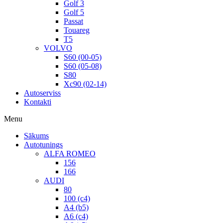
Golf 3
Golf 5
Passat
Touareg
T5
VOLVO
S60 (00-05)
S60 (05-08)
S80
Xc90 (02-14)
Autoserviss
Kontakti
Menu
Sākums
Autotunings
ALFA ROMEO
156
166
AUDI
80
100 (c4)
A4 (b5)
A6 (c4)