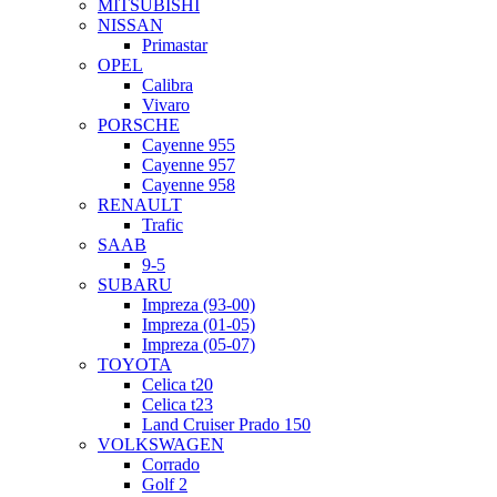
MITSUBISHI
NISSAN
Primastar
OPEL
Calibra
Vivaro
PORSCHE
Cayenne 955
Cayenne 957
Cayenne 958
RENAULT
Trafic
SAAB
9-5
SUBARU
Impreza (93-00)
Impreza (01-05)
Impreza (05-07)
TOYOTA
Celica t20
Celica t23
Land Cruiser Prado 150
VOLKSWAGEN
Corrado
Golf 2