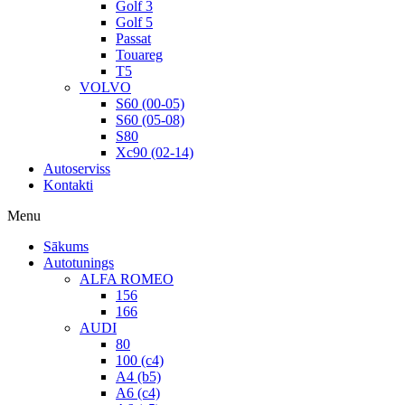
Golf 3
Golf 5
Passat
Touareg
T5
VOLVO
S60 (00-05)
S60 (05-08)
S80
Xc90 (02-14)
Autoserviss
Kontakti
Menu
Sākums
Autotunings
ALFA ROMEO
156
166
AUDI
80
100 (c4)
A4 (b5)
A6 (c4)