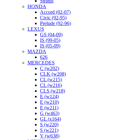
Stratus
HONDA
Accord (02-07)
Civic (92-95)
Prelude (92-96)
LEXUS
GS (04-09)
IS (99-05)
IS (05-09)
MAZDA
626
MERCEDES
C (w202)
CLK (w208)
CL (w215)
CL (w216)
CLS (w218)
E (w124)
E (w210)
E (w211)
G (w463)
GL (x164)
S (w220)
S (w221)
V (w638)