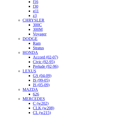
f16
f30
g11
z3
CHRYSLER
300C
300M
Voyager
DODGE
Ram
Stratus
HONDA
Accord (02-07)
Civic (92-95)
Prelude (92-96)
LEXUS
GS (04-09)
IS (99-05)
IS (05-09)
MAZDA
626
MERCEDES
C (w202)
CLK (w208)
CL (w215)