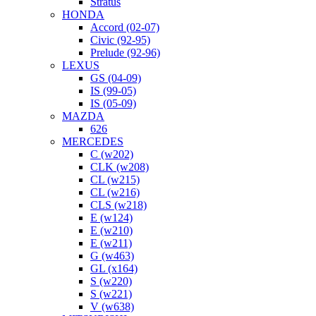
Stratus
HONDA
Accord (02-07)
Civic (92-95)
Prelude (92-96)
LEXUS
GS (04-09)
IS (99-05)
IS (05-09)
MAZDA
626
MERCEDES
C (w202)
CLK (w208)
CL (w215)
CL (w216)
CLS (w218)
E (w124)
E (w210)
E (w211)
G (w463)
GL (x164)
S (w220)
S (w221)
V (w638)