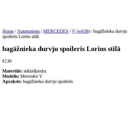
Home
/
Autotunings
/
MERCEDES
/
V (w638)
/ bagāžnieka durvju
spoileris Lorins stilā
bagāžnieka durvju spoileris Lorins stilā
€
130
Materiāls:
stiklašķiedra
Modelis:
Mercedes V
Apraksts:
bagāžnieka durvju spoileris