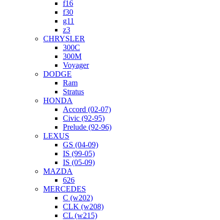
f16
f30
g11
z3
CHRYSLER
300C
300M
Voyager
DODGE
Ram
Stratus
HONDA
Accord (02-07)
Civic (92-95)
Prelude (92-96)
LEXUS
GS (04-09)
IS (99-05)
IS (05-09)
MAZDA
626
MERCEDES
C (w202)
CLK (w208)
CL (w215)