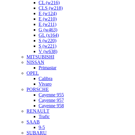
CL (w216)
CLS (w218)
E (w124)
E (w210)
E (w211)
G (w463)
GL (x164)
S (w220)
S (w221)
V (w638)
MITSUBISHI
NISSAN
Primastar
OPEL
Calibra
Vivaro
PORSCHE
Cayenne 955
Cayenne 957
Cayenne 958
RENAULT
Trafic
SAAB
9-5
SUBARU