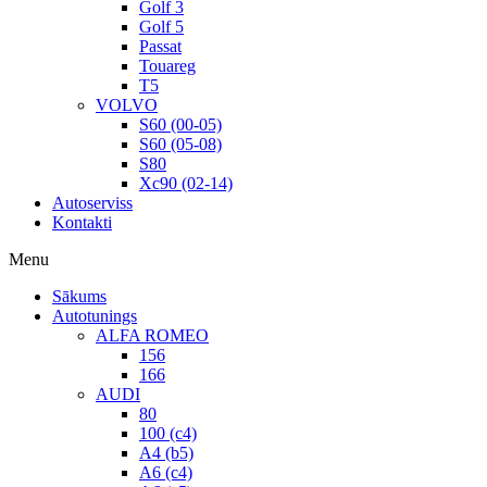
Golf 3
Golf 5
Passat
Touareg
T5
VOLVO
S60 (00-05)
S60 (05-08)
S80
Xc90 (02-14)
Autoserviss
Kontakti
Menu
Sākums
Autotunings
ALFA ROMEO
156
166
AUDI
80
100 (c4)
A4 (b5)
A6 (c4)