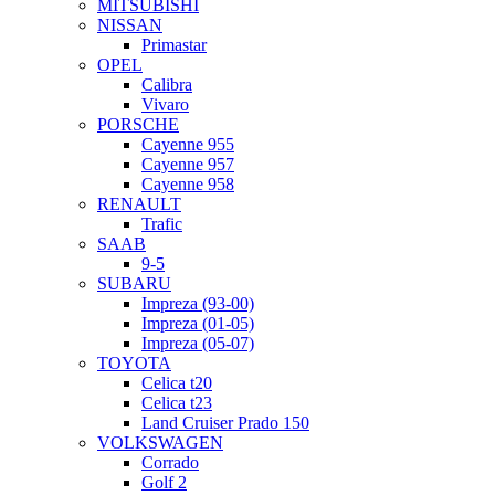
MITSUBISHI
NISSAN
Primastar
OPEL
Calibra
Vivaro
PORSCHE
Cayenne 955
Cayenne 957
Cayenne 958
RENAULT
Trafic
SAAB
9-5
SUBARU
Impreza (93-00)
Impreza (01-05)
Impreza (05-07)
TOYOTA
Celica t20
Celica t23
Land Cruiser Prado 150
VOLKSWAGEN
Corrado
Golf 2