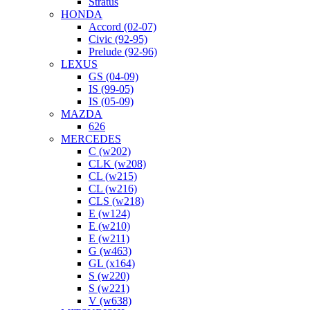
Stratus
HONDA
Accord (02-07)
Civic (92-95)
Prelude (92-96)
LEXUS
GS (04-09)
IS (99-05)
IS (05-09)
MAZDA
626
MERCEDES
C (w202)
CLK (w208)
CL (w215)
CL (w216)
CLS (w218)
E (w124)
E (w210)
E (w211)
G (w463)
GL (x164)
S (w220)
S (w221)
V (w638)