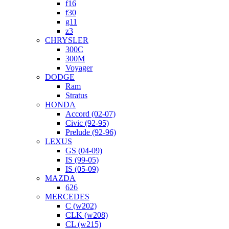
f16
f30
g11
z3
CHRYSLER
300C
300M
Voyager
DODGE
Ram
Stratus
HONDA
Accord (02-07)
Civic (92-95)
Prelude (92-96)
LEXUS
GS (04-09)
IS (99-05)
IS (05-09)
MAZDA
626
MERCEDES
C (w202)
CLK (w208)
CL (w215)