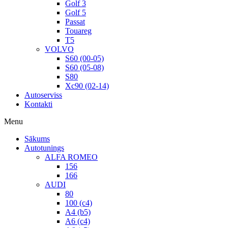
Golf 3
Golf 5
Passat
Touareg
T5
VOLVO
S60 (00-05)
S60 (05-08)
S80
Xc90 (02-14)
Autoserviss
Kontakti
Menu
Sākums
Autotunings
ALFA ROMEO
156
166
AUDI
80
100 (c4)
A4 (b5)
A6 (c4)