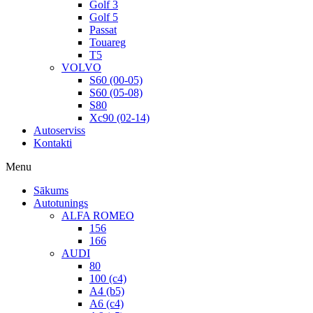
Golf 3
Golf 5
Passat
Touareg
T5
VOLVO
S60 (00-05)
S60 (05-08)
S80
Xc90 (02-14)
Autoserviss
Kontakti
Menu
Sākums
Autotunings
ALFA ROMEO
156
166
AUDI
80
100 (c4)
A4 (b5)
A6 (c4)