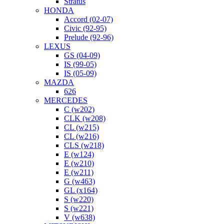
Stratus
HONDA
Accord (02-07)
Civic (92-95)
Prelude (92-96)
LEXUS
GS (04-09)
IS (99-05)
IS (05-09)
MAZDA
626
MERCEDES
C (w202)
CLK (w208)
CL (w215)
CL (w216)
CLS (w218)
E (w124)
E (w210)
E (w211)
G (w463)
GL (x164)
S (w220)
S (w221)
V (w638)