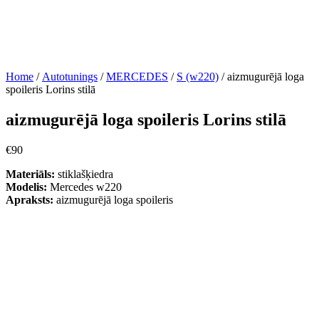
Home
/
Autotunings
/
MERCEDES
/
S (w220)
/ aizmugurējā loga
spoileris Lorins stilā
aizmugurējā loga spoileris Lorins stilā
€
90
Materiāls:
stiklašķiedra
Modelis:
Mercedes w220
Apraksts:
aizmugurējā loga spoileris