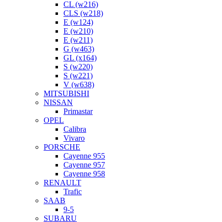
CL (w216)
CLS (w218)
E (w124)
E (w210)
E (w211)
G (w463)
GL (x164)
S (w220)
S (w221)
V (w638)
MITSUBISHI
NISSAN
Primastar
OPEL
Calibra
Vivaro
PORSCHE
Cayenne 955
Cayenne 957
Cayenne 958
RENAULT
Trafic
SAAB
9-5
SUBARU