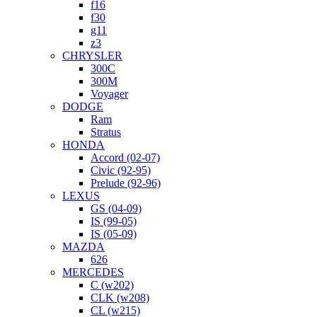
f16
f30
g11
z3
CHRYSLER
300C
300M
Voyager
DODGE
Ram
Stratus
HONDA
Accord (02-07)
Civic (92-95)
Prelude (92-96)
LEXUS
GS (04-09)
IS (99-05)
IS (05-09)
MAZDA
626
MERCEDES
C (w202)
CLK (w208)
CL (w215)