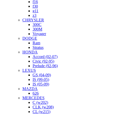
f16
f30
g11
z3
CHRYSLER
300C
300M
Voyager
DODGE
Ram
Stratus
HONDA
Accord (02-07)
Civic (92-95)
Prelude (92-96)
LEXUS
GS (04-09)
IS (99-05)
IS (05-09)
MAZDA
626
MERCEDES
C (w202)
CLK (w208)
CL (w215)