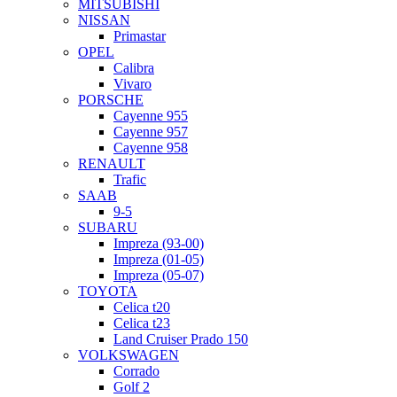
MITSUBISHI
NISSAN
Primastar
OPEL
Calibra
Vivaro
PORSCHE
Cayenne 955
Cayenne 957
Cayenne 958
RENAULT
Trafic
SAAB
9-5
SUBARU
Impreza (93-00)
Impreza (01-05)
Impreza (05-07)
TOYOTA
Celica t20
Celica t23
Land Cruiser Prado 150
VOLKSWAGEN
Corrado
Golf 2