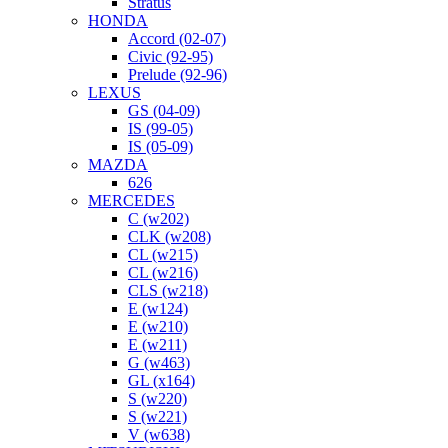
Stratus
HONDA
Accord (02-07)
Civic (92-95)
Prelude (92-96)
LEXUS
GS (04-09)
IS (99-05)
IS (05-09)
MAZDA
626
MERCEDES
C (w202)
CLK (w208)
CL (w215)
CL (w216)
CLS (w218)
E (w124)
E (w210)
E (w211)
G (w463)
GL (x164)
S (w220)
S (w221)
V (w638)