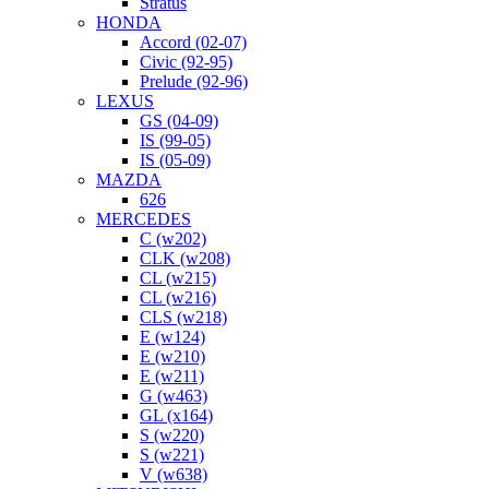
Stratus
HONDA
Accord (02-07)
Civic (92-95)
Prelude (92-96)
LEXUS
GS (04-09)
IS (99-05)
IS (05-09)
MAZDA
626
MERCEDES
C (w202)
CLK (w208)
CL (w215)
CL (w216)
CLS (w218)
E (w124)
E (w210)
E (w211)
G (w463)
GL (x164)
S (w220)
S (w221)
V (w638)