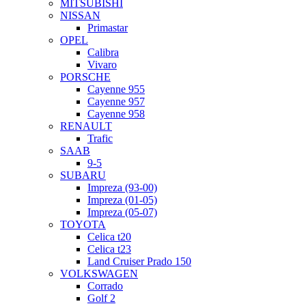
MITSUBISHI
NISSAN
Primastar
OPEL
Calibra
Vivaro
PORSCHE
Cayenne 955
Cayenne 957
Cayenne 958
RENAULT
Trafic
SAAB
9-5
SUBARU
Impreza (93-00)
Impreza (01-05)
Impreza (05-07)
TOYOTA
Celica t20
Celica t23
Land Cruiser Prado 150
VOLKSWAGEN
Corrado
Golf 2