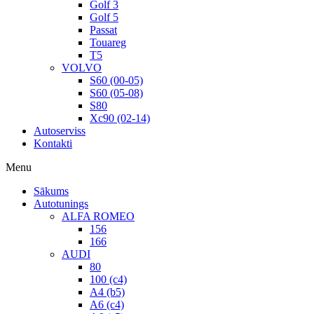
Golf 3
Golf 5
Passat
Touareg
T5
VOLVO
S60 (00-05)
S60 (05-08)
S80
Xc90 (02-14)
Autoserviss
Kontakti
Menu
Sākums
Autotunings
ALFA ROMEO
156
166
AUDI
80
100 (c4)
A4 (b5)
A6 (c4)