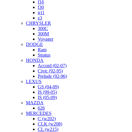
f16
f30
g11
z3
CHRYSLER
300C
300M
Voyager
DODGE
Ram
Stratus
HONDA
Accord (02-07)
Civic (92-95)
Prelude (92-96)
LEXUS
GS (04-09)
IS (99-05)
IS (05-09)
MAZDA
626
MERCEDES
C (w202)
CLK (w208)
CL (w215)