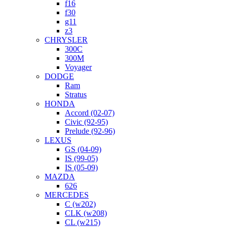
f16
f30
g11
z3
CHRYSLER
300C
300M
Voyager
DODGE
Ram
Stratus
HONDA
Accord (02-07)
Civic (92-95)
Prelude (92-96)
LEXUS
GS (04-09)
IS (99-05)
IS (05-09)
MAZDA
626
MERCEDES
C (w202)
CLK (w208)
CL (w215)