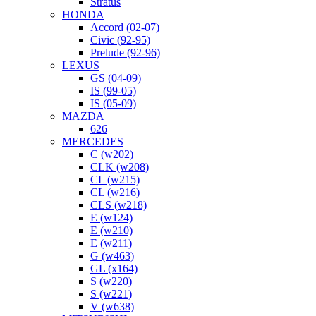
Stratus
HONDA
Accord (02-07)
Civic (92-95)
Prelude (92-96)
LEXUS
GS (04-09)
IS (99-05)
IS (05-09)
MAZDA
626
MERCEDES
C (w202)
CLK (w208)
CL (w215)
CL (w216)
CLS (w218)
E (w124)
E (w210)
E (w211)
G (w463)
GL (x164)
S (w220)
S (w221)
V (w638)