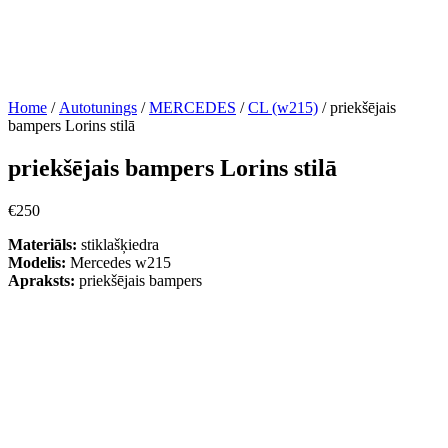
Home
/
Autotunings
/
MERCEDES
/
CL (w215)
/ priekšējais
bampers Lorins stilā
priekšējais bampers Lorins stilā
€
250
Materiāls:
stiklašķiedra
Modelis:
Mercedes w215
Apraksts:
priekšējais bampers