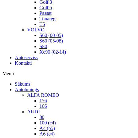
Golf 3
Golf 5
Passat
Touareg
T5
VOLVO
S60 (00-05)
S60 (05-08)
S80
Xc90 (02-14)
Autoserviss
Kontakti
Menu
Sākums
Autotunings
ALFA ROMEO
156
166
AUDI
80
100 (c4)
A4 (b5)
A6 (c4)