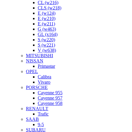
CL (w216)
CLS (w218)
E (w124)
E (w210)
E (w211)
G (w463)
GL (x164)
S (w220)
S (w221)
V (w638)
MITSUBISHI
NISSAN
Primastar
OPEL
Calibra
Vivaro
PORSCHE
Cayenne 955
Cayenne 957
Cayenne 958
RENAULT
Trafic
SAAB
9-5
SUBARU