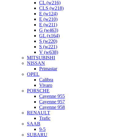
CL (w216)
CLS (w218)
E (w124)
E (w210)
E (w211)
G (w463)
GL (x164)
S (w220)
S (w221)
V (w638)
MITSUBISHI
NISSAN
Primastar
OPEL
Calibra
Vivaro
PORSCHE
Cayenne 955
Cayenne 957
Cayenne 958
RENAULT
Trafic
SAAB
9-5
SUBARU