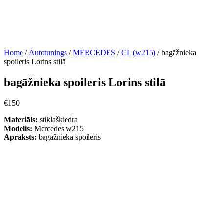
Home
/
Autotunings
/
MERCEDES
/
CL (w215)
/ bagāžnieka
spoileris Lorins stilā
bagāžnieka spoileris Lorins stilā
€
150
Materiāls:
stiklašķiedra
Modelis:
Mercedes w215
Apraksts:
bagāžnieka spoileris