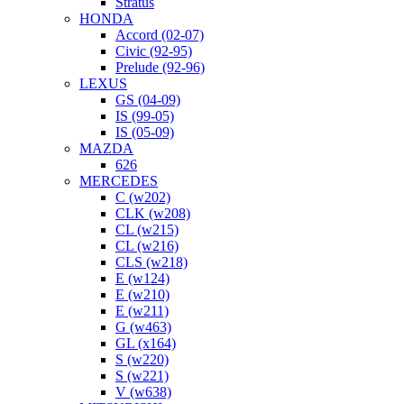
Stratus
HONDA
Accord (02-07)
Civic (92-95)
Prelude (92-96)
LEXUS
GS (04-09)
IS (99-05)
IS (05-09)
MAZDA
626
MERCEDES
C (w202)
CLK (w208)
CL (w215)
CL (w216)
CLS (w218)
E (w124)
E (w210)
E (w211)
G (w463)
GL (x164)
S (w220)
S (w221)
V (w638)