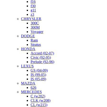
f16
f30
g11
z3
CHRYSLER
300C
300M
Voyager
DODGE
Ram
Stratus
HONDA
Accord (02-07)
Civic (92-95)
Prelude (92-96)
LEXUS
GS (04-09)
IS (99-05)
IS (05-09)
MAZDA
626
MERCEDES
C (w202)
CLK (w208)
CL (w215)