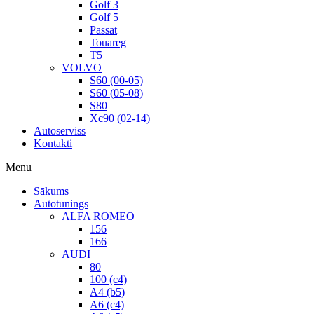
Golf 3
Golf 5
Passat
Touareg
T5
VOLVO
S60 (00-05)
S60 (05-08)
S80
Xc90 (02-14)
Autoserviss
Kontakti
Menu
Sākums
Autotunings
ALFA ROMEO
156
166
AUDI
80
100 (c4)
A4 (b5)
A6 (c4)