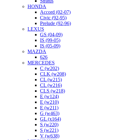
Stratus
HONDA
Accord (02-07)
Civic (92-95)
Prelude (92-96)
LEXUS
GS (04-09)
IS (99-05)
IS (05-09)
MAZDA
626
MERCEDES
C (w202)
CLK (w208)
CL (w215)
CL (w216)
CLS (w218)
E (w124)
E (w210)
E (w211)
G (w463)
GL (x164)
S (w220)
S (w221)
V (w638)