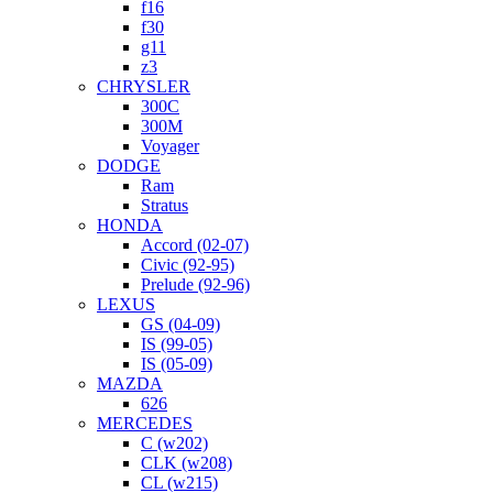
f16
f30
g11
z3
CHRYSLER
300C
300M
Voyager
DODGE
Ram
Stratus
HONDA
Accord (02-07)
Civic (92-95)
Prelude (92-96)
LEXUS
GS (04-09)
IS (99-05)
IS (05-09)
MAZDA
626
MERCEDES
C (w202)
CLK (w208)
CL (w215)