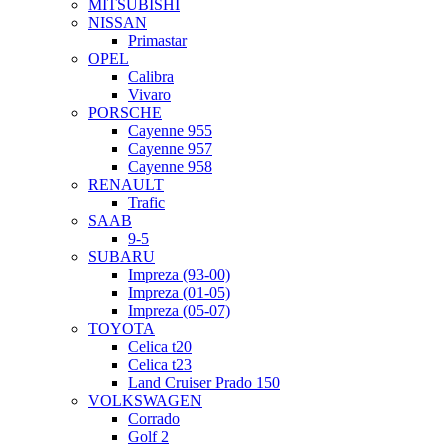
MITSUBISHI
NISSAN
Primastar
OPEL
Calibra
Vivaro
PORSCHE
Cayenne 955
Cayenne 957
Cayenne 958
RENAULT
Trafic
SAAB
9-5
SUBARU
Impreza (93-00)
Impreza (01-05)
Impreza (05-07)
TOYOTA
Celica t20
Celica t23
Land Cruiser Prado 150
VOLKSWAGEN
Corrado
Golf 2