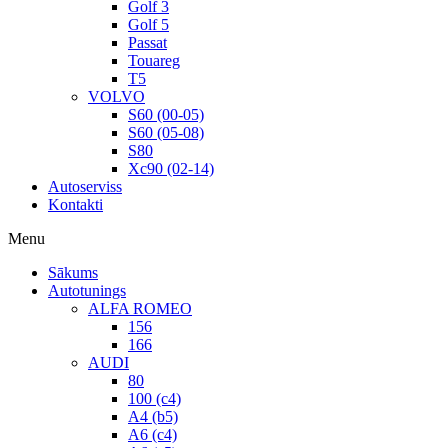
Golf 3
Golf 5
Passat
Touareg
T5
VOLVO
S60 (00-05)
S60 (05-08)
S80
Xc90 (02-14)
Autoserviss
Kontakti
Menu
Sākums
Autotunings
ALFA ROMEO
156
166
AUDI
80
100 (c4)
A4 (b5)
A6 (c4)