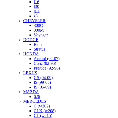
f16
f30
g11
z3
CHRYSLER
300C
300M
Voyager
DODGE
Ram
Stratus
HONDA
Accord (02-07)
Civic (92-95)
Prelude (92-96)
LEXUS
GS (04-09)
IS (99-05)
IS (05-09)
MAZDA
626
MERCEDES
C (w202)
CLK (w208)
CL (w215)