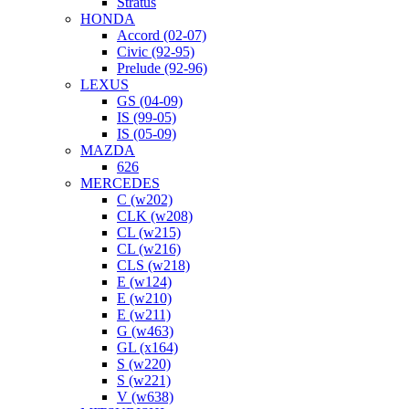
Stratus
HONDA
Accord (02-07)
Civic (92-95)
Prelude (92-96)
LEXUS
GS (04-09)
IS (99-05)
IS (05-09)
MAZDA
626
MERCEDES
C (w202)
CLK (w208)
CL (w215)
CL (w216)
CLS (w218)
E (w124)
E (w210)
E (w211)
G (w463)
GL (x164)
S (w220)
S (w221)
V (w638)