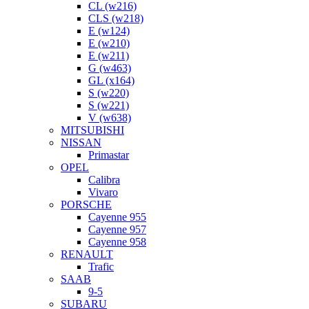
CL (w216)
CLS (w218)
E (w124)
E (w210)
E (w211)
G (w463)
GL (x164)
S (w220)
S (w221)
V (w638)
MITSUBISHI
NISSAN
Primastar
OPEL
Calibra
Vivaro
PORSCHE
Cayenne 955
Cayenne 957
Cayenne 958
RENAULT
Trafic
SAAB
9-5
SUBARU