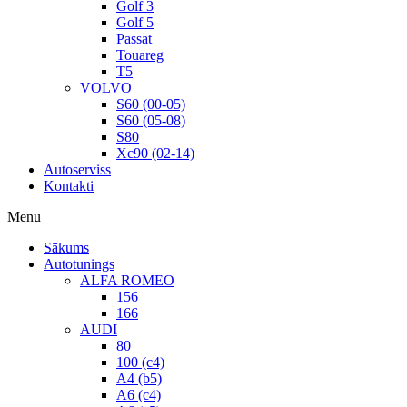
Golf 3
Golf 5
Passat
Touareg
T5
VOLVO
S60 (00-05)
S60 (05-08)
S80
Xc90 (02-14)
Autoserviss
Kontakti
Menu
Sākums
Autotunings
ALFA ROMEO
156
166
AUDI
80
100 (c4)
A4 (b5)
A6 (c4)