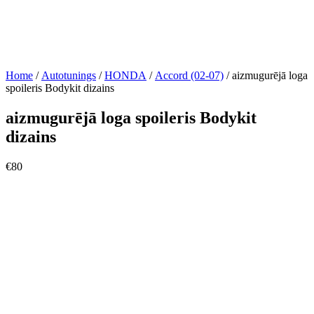
Home
/
Autotunings
/
HONDA
/
Accord (02-07)
/ aizmugurējā loga
spoileris Bodykit dizains
aizmugurējā loga spoileris Bodykit
dizains
€
80