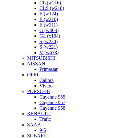
CL (w216)
CLS (w218)
E (w124)
E (w210)
E (w211)
G (w463)
GL (x164)
S (w220)
S (w221)
V (w638)
MITSUBISHI
NISSAN
Primastar
OPEL
Calibra
Vivaro
PORSCHE
Cayenne 955
Cayenne 957
Cayenne 958
RENAULT
Trafic
SAAB
9-5
SUBARU