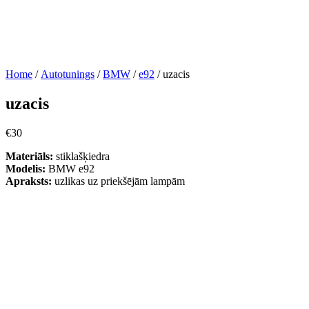
Home
/
Autotunings
/
BMW
/
e92
/ uzacis
uzacis
€
30
Materiāls:
stiklašķiedra
Modelis:
BMW e92
Apraksts:
uzlikas uz priekšējām lampām