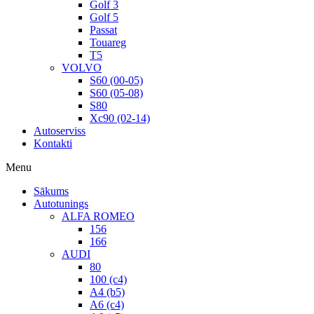
Golf 3
Golf 5
Passat
Touareg
T5
VOLVO
S60 (00-05)
S60 (05-08)
S80
Xc90 (02-14)
Autoserviss
Kontakti
Menu
Sākums
Autotunings
ALFA ROMEO
156
166
AUDI
80
100 (c4)
A4 (b5)
A6 (c4)