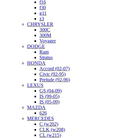
f16
f30
g11
z3
CHRYSLER
300C
300M
Voyager
DODGE
Ram
Stratus
HONDA
Accord (02-07)
Civic (92-95)
Prelude (92-96)
LEXUS
GS (04-09)
IS (99-05)
IS (05-09)
MAZDA
626
MERCEDES
C (w202)
CLK (w208)
CL (w215)