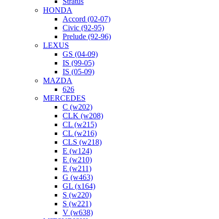
Stratus
HONDA
Accord (02-07)
Civic (92-95)
Prelude (92-96)
LEXUS
GS (04-09)
IS (99-05)
IS (05-09)
MAZDA
626
MERCEDES
C (w202)
CLK (w208)
CL (w215)
CL (w216)
CLS (w218)
E (w124)
E (w210)
E (w211)
G (w463)
GL (x164)
S (w220)
S (w221)
V (w638)