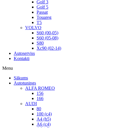
Golf 3
Golf 5
Passat
Touareg
T5
VOLVO
S60 (00-05)
S60 (05-08)
S80
Xc90 (02-14)
Autoserviss
Kontakti
Menu
Sākums
Autotunings
ALFA ROMEO
156
166
AUDI
80
100 (c4)
A4 (b5)
A6 (c4)