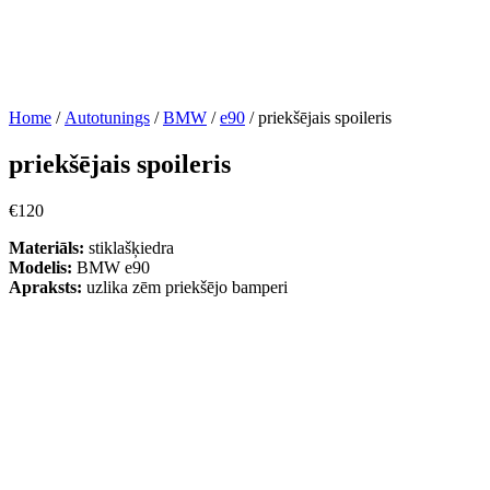
Home
/
Autotunings
/
BMW
/
e90
/ priekšējais spoileris
priekšējais spoileris
€
120
Materiāls:
stiklašķiedra
Modelis:
BMW e90
Apraksts:
uzlika zēm priekšējo bamperi