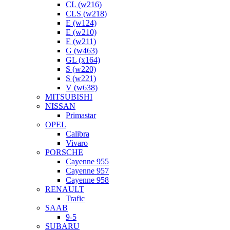
CL (w216)
CLS (w218)
E (w124)
E (w210)
E (w211)
G (w463)
GL (x164)
S (w220)
S (w221)
V (w638)
MITSUBISHI
NISSAN
Primastar
OPEL
Calibra
Vivaro
PORSCHE
Cayenne 955
Cayenne 957
Cayenne 958
RENAULT
Trafic
SAAB
9-5
SUBARU