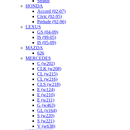
Stratus
HONDA
Accord (02-07)
Civic (92-95)
Prelude (92-96)
LEXUS
GS (04-09)
IS (99-05)
IS (05-09)
MAZDA
626
MERCEDES
C (w202)
CLK (w208)
CL (w215)
CL (w216)
CLS (w218)
E (w124)
E (w210)
E (w211)
G (w463)
GL (x164)
S (w220)
S (w221)
V (w638)