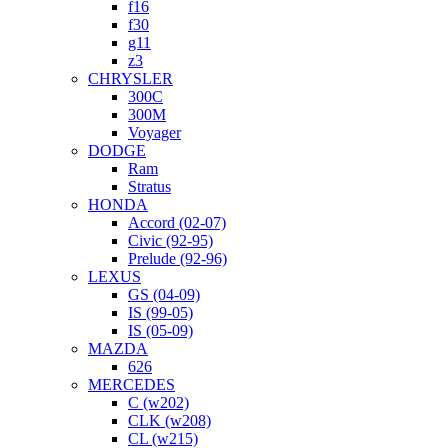
f16
f30
g11
z3
CHRYSLER
300C
300M
Voyager
DODGE
Ram
Stratus
HONDA
Accord (02-07)
Civic (92-95)
Prelude (92-96)
LEXUS
GS (04-09)
IS (99-05)
IS (05-09)
MAZDA
626
MERCEDES
C (w202)
CLK (w208)
CL (w215)