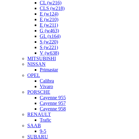
CL (w216)
CLS (w218)
E (w124)
E (w210)
E (w211)
G (w463)
GL (x164)
S (w220)
S (w221)
V (w638)
MITSUBISHI
NISSAN
Primastar
OPEL
Calibra
Vivaro
PORSCHE
Cayenne 955
Cayenne 957
Cayenne 958
RENAULT
Trafic
SAAB
9-5
SUBARU