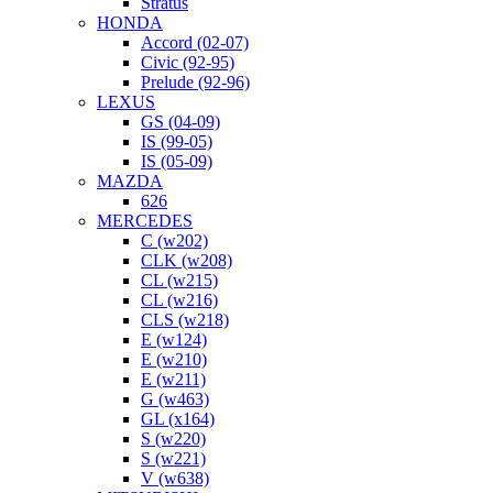
Stratus
HONDA
Accord (02-07)
Civic (92-95)
Prelude (92-96)
LEXUS
GS (04-09)
IS (99-05)
IS (05-09)
MAZDA
626
MERCEDES
C (w202)
CLK (w208)
CL (w215)
CL (w216)
CLS (w218)
E (w124)
E (w210)
E (w211)
G (w463)
GL (x164)
S (w220)
S (w221)
V (w638)