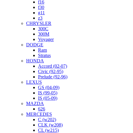
f16
f30
g11
z3
CHRYSLER
300C
300M
Voyager
DODGE
Ram
Stratus
HONDA
Accord (02-07)
Civic (92-95)
Prelude (92-96)
LEXUS
GS (04-09)
IS (99-05)
IS (05-09)
MAZDA
626
MERCEDES
C (w202)
CLK (w208)
CL (w215)