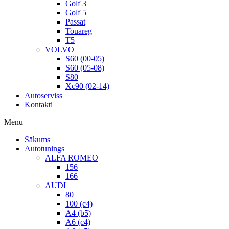
Golf 3
Golf 5
Passat
Touareg
T5
VOLVO
S60 (00-05)
S60 (05-08)
S80
Xc90 (02-14)
Autoserviss
Kontakti
Menu
Sākums
Autotunings
ALFA ROMEO
156
166
AUDI
80
100 (c4)
A4 (b5)
A6 (c4)