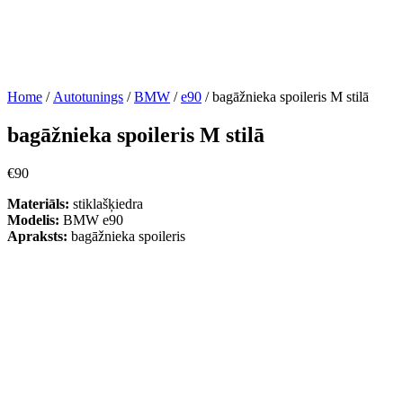
Home
/
Autotunings
/
BMW
/
e90
/ bagāžnieka spoileris M stilā
bagāžnieka spoileris M stilā
€
90
Materiāls:
stiklašķiedra
Modelis:
BMW e90
Apraksts:
bagāžnieka spoileris