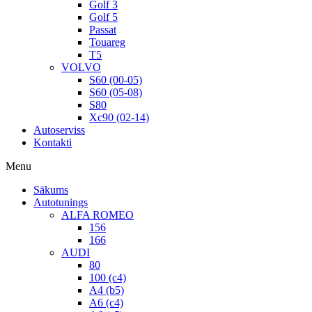
Golf 3
Golf 5
Passat
Touareg
T5
VOLVO
S60 (00-05)
S60 (05-08)
S80
Xc90 (02-14)
Autoserviss
Kontakti
Menu
Sākums
Autotunings
ALFA ROMEO
156
166
AUDI
80
100 (c4)
A4 (b5)
A6 (c4)