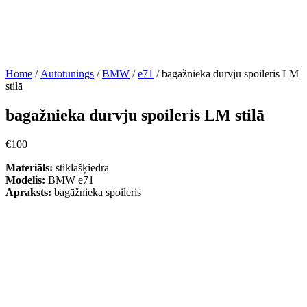
Home
/
Autotunings
/
BMW
/
e71
/ bagažnieka durvju spoileris LM
stilā
bagažnieka durvju spoileris LM stilā
€
100
Materiāls:
stiklašķiedra
Modelis:
BMW e71
Apraksts:
bagāžnieka spoileris