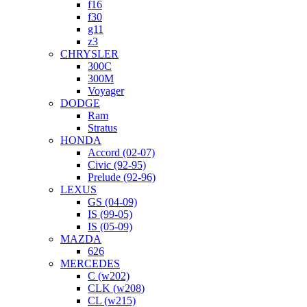
f16
f30
g11
z3
CHRYSLER
300C
300M
Voyager
DODGE
Ram
Stratus
HONDA
Accord (02-07)
Civic (92-95)
Prelude (92-96)
LEXUS
GS (04-09)
IS (99-05)
IS (05-09)
MAZDA
626
MERCEDES
C (w202)
CLK (w208)
CL (w215)