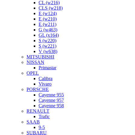
CL (w216)
CLS (w218)
E (w124)
E (w210)
E (w211)
G (w463)
GL (x164)
S (w220)
S (w221)
V (w638)
MITSUBISHI
NISSAN
Primastar
OPEL
Calibra
Vivaro
PORSCHE
Cayenne 955
Cayenne 957
Cayenne 958
RENAULT
Trafic
SAAB
9-5
SUBARU