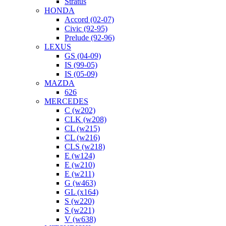
Stratus
HONDA
Accord (02-07)
Civic (92-95)
Prelude (92-96)
LEXUS
GS (04-09)
IS (99-05)
IS (05-09)
MAZDA
626
MERCEDES
C (w202)
CLK (w208)
CL (w215)
CL (w216)
CLS (w218)
E (w124)
E (w210)
E (w211)
G (w463)
GL (x164)
S (w220)
S (w221)
V (w638)