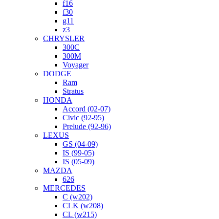
f16
f30
g11
z3
CHRYSLER
300C
300M
Voyager
DODGE
Ram
Stratus
HONDA
Accord (02-07)
Civic (92-95)
Prelude (92-96)
LEXUS
GS (04-09)
IS (99-05)
IS (05-09)
MAZDA
626
MERCEDES
C (w202)
CLK (w208)
CL (w215)