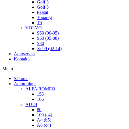
Golf 3
Golf 5
Passat
Touareg
T5
VOLVO
S60 (00-05)
S60 (05-08)
S80
Xc90 (02-14)
Autoserviss
Kontakti
Menu
Sākums
Autotunings
ALFA ROMEO
156
166
AUDI
80
100 (c4)
A4 (b5)
A6 (c4)