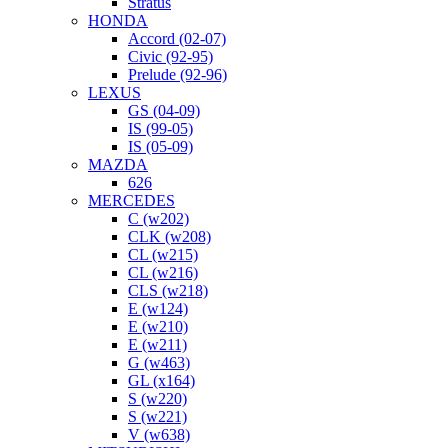
Stratus
HONDA
Accord (02-07)
Civic (92-95)
Prelude (92-96)
LEXUS
GS (04-09)
IS (99-05)
IS (05-09)
MAZDA
626
MERCEDES
C (w202)
CLK (w208)
CL (w215)
CL (w216)
CLS (w218)
E (w124)
E (w210)
E (w211)
G (w463)
GL (x164)
S (w220)
S (w221)
V (w638)