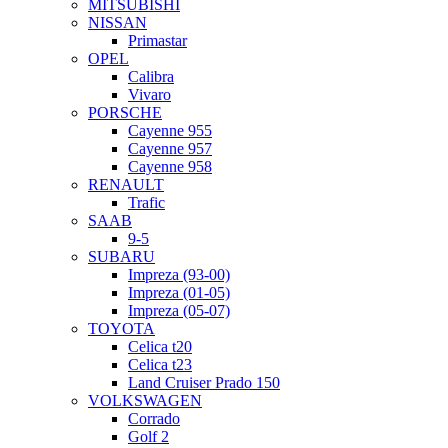
MITSUBISHI
NISSAN
Primastar
OPEL
Calibra
Vivaro
PORSCHE
Cayenne 955
Cayenne 957
Cayenne 958
RENAULT
Trafic
SAAB
9-5
SUBARU
Impreza (93-00)
Impreza (01-05)
Impreza (05-07)
TOYOTA
Celica t20
Celica t23
Land Cruiser Prado 150
VOLKSWAGEN
Corrado
Golf 2