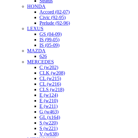
Stratus
HONDA
Accord (02-07)
Civic (92-95)
Prelude (92-96)
LEXUS
GS (04-09)
IS (99-05)
IS (05-09)
MAZDA
626
MERCEDES
C (w202)
CLK (w208)
CL (w215)
CL (w216)
CLS (w218)
E (w124)
E (w210)
E (w211)
G (w463)
GL (x164)
S (w220)
S (w221)
V (w638)