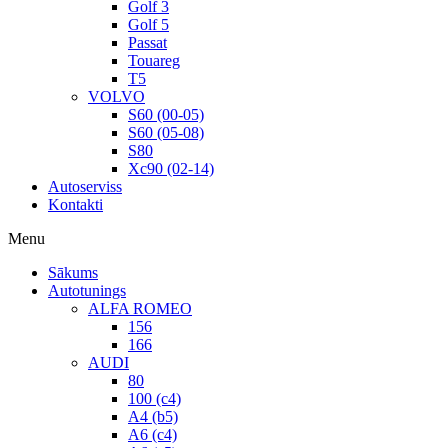
Golf 3
Golf 5
Passat
Touareg
T5
VOLVO
S60 (00-05)
S60 (05-08)
S80
Xc90 (02-14)
Autoserviss
Kontakti
Menu
Sākums
Autotunings
ALFA ROMEO
156
166
AUDI
80
100 (c4)
A4 (b5)
A6 (c4)