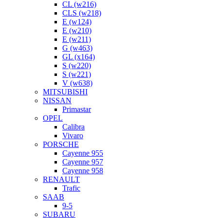
CL (w216)
CLS (w218)
E (w124)
E (w210)
E (w211)
G (w463)
GL (x164)
S (w220)
S (w221)
V (w638)
MITSUBISHI
NISSAN
Primastar
OPEL
Calibra
Vivaro
PORSCHE
Cayenne 955
Cayenne 957
Cayenne 958
RENAULT
Trafic
SAAB
9-5
SUBARU