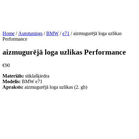
Home
/
Autotunings
/
BMW
/
e71
/ aizmugurējā loga uzlikas
Performance
aizmugurējā loga uzlikas Performance
€
90
Materiāls:
stiklašķiedra
Modelis:
BMW e71
Apraksts:
aizmugurējā loga uzlikas (2. gb)