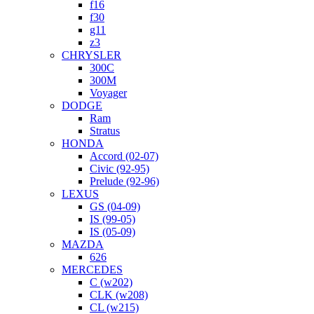
f16
f30
g11
z3
CHRYSLER
300C
300M
Voyager
DODGE
Ram
Stratus
HONDA
Accord (02-07)
Civic (92-95)
Prelude (92-96)
LEXUS
GS (04-09)
IS (99-05)
IS (05-09)
MAZDA
626
MERCEDES
C (w202)
CLK (w208)
CL (w215)