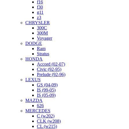
f16
f30
g11
z3
CHRYSLER
300C
300M
Voyager
DODGE
Ram
Stratus
HONDA
Accord (02-07)
Civic (92-95)
Prelude (92-96)
LEXUS
GS (04-09)
IS (99-05)
IS (05-09)
MAZDA
626
MERCEDES
C (w202)
CLK (w208)
CL (w215)