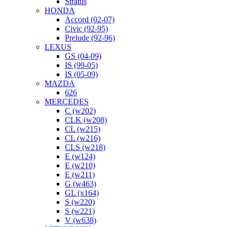
Stratus
HONDA
Accord (02-07)
Civic (92-95)
Prelude (92-96)
LEXUS
GS (04-09)
IS (99-05)
IS (05-09)
MAZDA
626
MERCEDES
C (w202)
CLK (w208)
CL (w215)
CL (w216)
CLS (w218)
E (w124)
E (w210)
E (w211)
G (w463)
GL (x164)
S (w220)
S (w221)
V (w638)