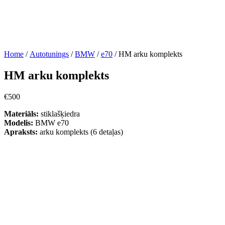
Home
/
Autotunings
/
BMW
/
e70
/ HM arku komplekts
HM arku komplekts
€
500
Materiāls:
stiklašķiedra
Modelis:
BMW e70
Apraksts:
arku komplekts (6 detaļas)