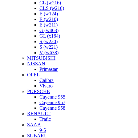
CL (w216)
CLS (w218)
E (w124)
E (w210)
E (w211)
G (w463)
GL (x164)
S (w220)
S (w221)
V (w638)
MITSUBISHI
NISSAN
Primastar
OPEL
Calibra
Vivaro
PORSCHE
Cayenne 955
Cayenne 957
Cayenne 958
RENAULT
Trafic
SAAB
9-5
SUBARU