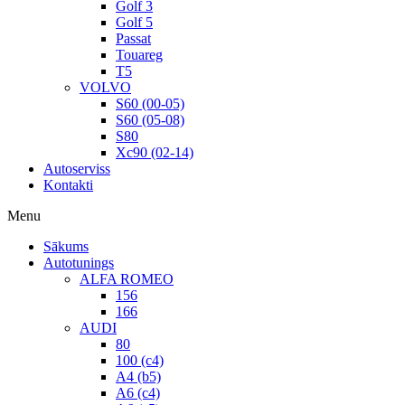
Golf 3
Golf 5
Passat
Touareg
T5
VOLVO
S60 (00-05)
S60 (05-08)
S80
Xc90 (02-14)
Autoserviss
Kontakti
Menu
Sākums
Autotunings
ALFA ROMEO
156
166
AUDI
80
100 (c4)
A4 (b5)
A6 (c4)