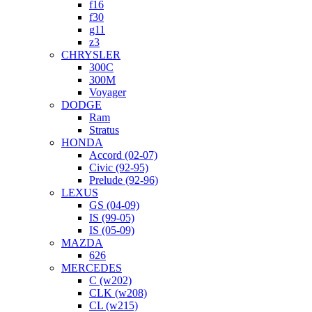
f16
f30
g11
z3
CHRYSLER
300C
300M
Voyager
DODGE
Ram
Stratus
HONDA
Accord (02-07)
Civic (92-95)
Prelude (92-96)
LEXUS
GS (04-09)
IS (99-05)
IS (05-09)
MAZDA
626
MERCEDES
C (w202)
CLK (w208)
CL (w215)