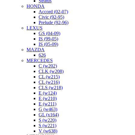
Stratus
HONDA
Accord (02-07)
Civic (92-95)
Prelude (92-96)
LEXUS
GS (04-09)
IS (99-05)
IS (05-09)
MAZDA
626
MERCEDES
C (w202)
CLK (w208)
CL (w215)
CL (w216)
CLS (w218)
E (w124)
E (w210)
E (w211)
G (w463)
GL (x164)
S (w220)
S (w221)
V (w638)