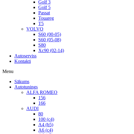
Golf 3
Golf 5
Passat
Touareg
T5
VOLVO
S60 (00-05)
S60 (05-08)
S80
Xc90 (02-14)
Autoserviss
Kontakti
Menu
Sākums
Autotunings
ALFA ROMEO
156
166
AUDI
80
100 (c4)
A4 (b5)
A6 (c4)