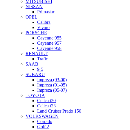
MITSUBISHI
NISSAN
Primastar
OPEL
Calibra
Vivaro
PORSCHE
Cayenne 955
Cayenne 957
Cayenne 958
RENAULT
Trafic
SAAB
9-5
SUBARU
Impreza (93-00)
Impreza (01-05)
Impreza (05-07)
TOYOTA
Celica t20
Celica t23
Land Cruiser Prado 150
VOLKSWAGEN
Corrado
Golf 2