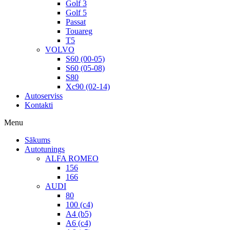
Golf 3
Golf 5
Passat
Touareg
T5
VOLVO
S60 (00-05)
S60 (05-08)
S80
Xc90 (02-14)
Autoserviss
Kontakti
Menu
Sākums
Autotunings
ALFA ROMEO
156
166
AUDI
80
100 (c4)
A4 (b5)
A6 (c4)