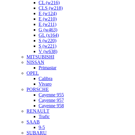
CL (w216)
CLS (w218)
E (w124)
E (w210)
E (w211)
G (w463)
GL (x164)
S (w220)
S (w221)
V (w638)
MITSUBISHI
NISSAN
Primastar
OPEL
Calibra
Vivaro
PORSCHE
Cayenne 955
Cayenne 957
Cayenne 958
RENAULT
Trafic
SAAB
9-5
SUBARU