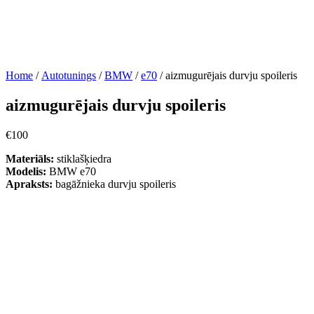
Home
/
Autotunings
/
BMW
/
e70
/ aizmugurējais durvju spoileris
aizmugurējais durvju spoileris
€
100
Materiāls:
stiklašķiedra
Modelis:
BMW e70
Apraksts:
bagāžnieka durvju spoileris