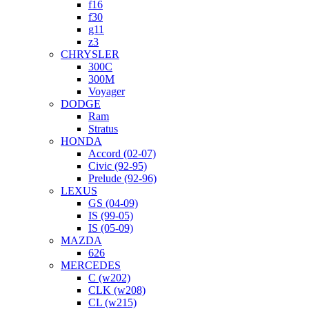
f16
f30
g11
z3
CHRYSLER
300C
300M
Voyager
DODGE
Ram
Stratus
HONDA
Accord (02-07)
Civic (92-95)
Prelude (92-96)
LEXUS
GS (04-09)
IS (99-05)
IS (05-09)
MAZDA
626
MERCEDES
C (w202)
CLK (w208)
CL (w215)