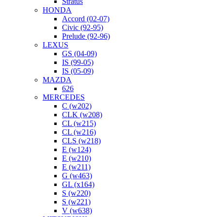
Stratus
HONDA
Accord (02-07)
Civic (92-95)
Prelude (92-96)
LEXUS
GS (04-09)
IS (99-05)
IS (05-09)
MAZDA
626
MERCEDES
C (w202)
CLK (w208)
CL (w215)
CL (w216)
CLS (w218)
E (w124)
E (w210)
E (w211)
G (w463)
GL (x164)
S (w220)
S (w221)
V (w638)