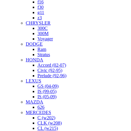
f16
f30
g11
z3
CHRYSLER
300C
300M
Voyager
DODGE
Ram
Stratus
HONDA
Accord (02-07)
Civic (92-95)
Prelude (92-96)
LEXUS
GS (04-09)
IS (99-05)
IS (05-09)
MAZDA
626
MERCEDES
C (w202)
CLK (w208)
CL (w215)