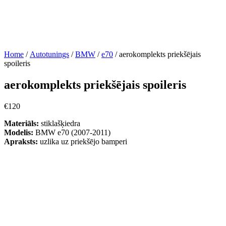
Home
/
Autotunings
/
BMW
/
e70
/ aerokomplekts priekšējais
spoileris
aerokomplekts priekšējais spoileris
€
120
Materiāls:
stiklašķiedra
Modelis:
BMW e70 (2007-2011)
Apraksts:
uzlika uz priekšējo bamperi