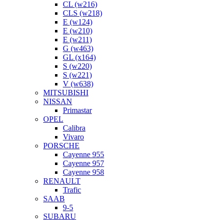
CL (w216)
CLS (w218)
E (w124)
E (w210)
E (w211)
G (w463)
GL (x164)
S (w220)
S (w221)
V (w638)
MITSUBISHI
NISSAN
Primastar
OPEL
Calibra
Vivaro
PORSCHE
Cayenne 955
Cayenne 957
Cayenne 958
RENAULT
Trafic
SAAB
9-5
SUBARU