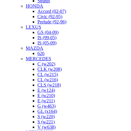
Stratus
HONDA
Accord (02-07)
Civic (92-95)
Prelude (92-96)
LEXUS
GS (04-09)
IS (99-05)
IS (05-09)
MAZDA
626
MERCEDES
C (w202)
CLK (w208)
CL (w215)
CL (w216)
CLS (w218)
E (w124)
E (w210)
E (w211)
G (w463)
GL (x164)
S (w220)
S (w221)
V (w638)