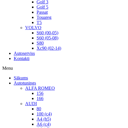
Golf 3
Golf 5
Passat
Touareg
T5
VOLVO
S60 (00-05)
S60 (05-08)
S80
Xc90 (02-14)
Autoserviss
Kontakti
Menu
Sākums
Autotunings
ALFA ROMEO
156
166
AUDI
80
100 (c4)
A4 (b5)
A6 (c4)