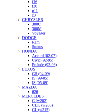
f16
f30
g11
z3
CHRYSLER
300C
300M
Voyager
DODGE
Ram
Stratus
HONDA
Accord (02-07)
Civic (92-95)
Prelude (92-96)
LEXUS
GS (04-09)
IS (99-05)
IS (05-09)
MAZDA
626
MERCEDES
C (w202)
CLK (w208)
CL (w215)