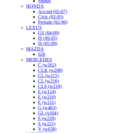
Stratus
HONDA
Accord (02-07)
Civic (92-95)
Prelude (92-96)
LEXUS
GS (04-09)
IS (99-05)
IS (05-09)
MAZDA
626
MERCEDES
C (w202)
CLK (w208)
CL (w215)
CL (w216)
CLS (w218)
E (w124)
E (w210)
E (w211)
G (w463)
GL (x164)
S (w220)
S (w221)
V (w638)