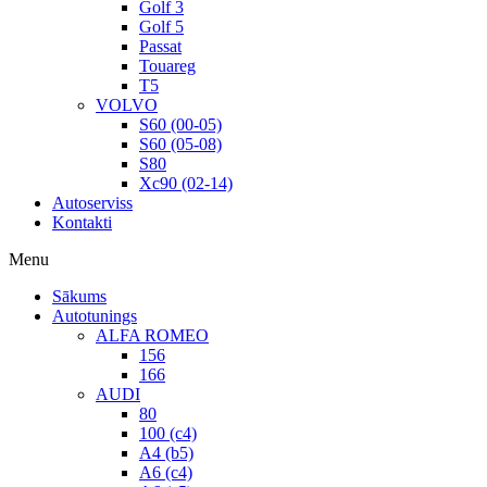
Golf 3
Golf 5
Passat
Touareg
T5
VOLVO
S60 (00-05)
S60 (05-08)
S80
Xc90 (02-14)
Autoserviss
Kontakti
Menu
Sākums
Autotunings
ALFA ROMEO
156
166
AUDI
80
100 (c4)
A4 (b5)
A6 (c4)