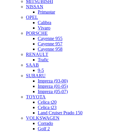
MITSUBISHI
NISSAN
Primastar
OPEL
Calibra
Vivaro
PORSCHE
Cayenne 955
Cayenne 957
Cayenne 958
RENAULT
Trafic
SAAB
9-5
SUBARU
Impreza (93-00)
Impreza (01-05)
Impreza (05-07)
TOYOTA
Celica t20
Celica t23
Land Cruiser Prado 150
VOLKSWAGEN
Corrado
Golf 2