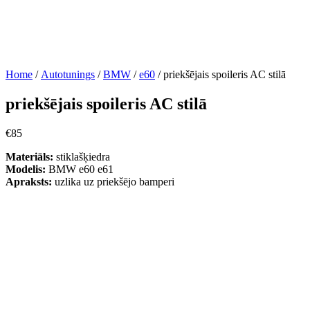
Home
/
Autotunings
/
BMW
/
e60
/ priekšējais spoileris AC stilā
priekšējais spoileris AC stilā
€
85
Materiāls:
stiklašķiedra
Modelis:
BMW e60 e61
Apraksts:
uzlika uz priekšējo bamperi