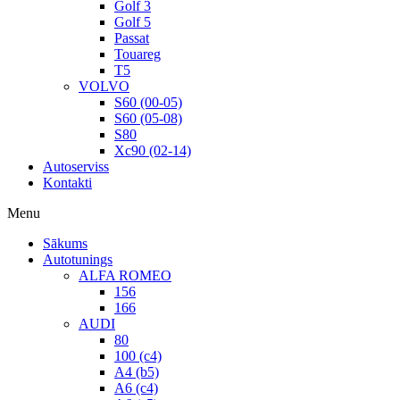
Golf 3
Golf 5
Passat
Touareg
T5
VOLVO
S60 (00-05)
S60 (05-08)
S80
Xc90 (02-14)
Autoserviss
Kontakti
Menu
Sākums
Autotunings
ALFA ROMEO
156
166
AUDI
80
100 (c4)
A4 (b5)
A6 (c4)