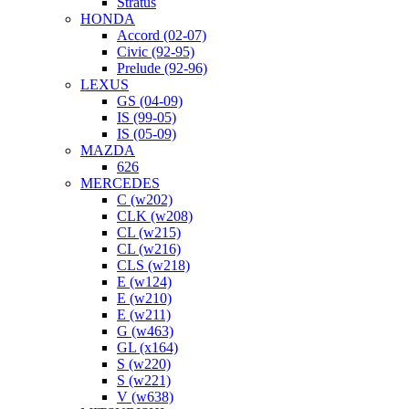
Stratus
HONDA
Accord (02-07)
Civic (92-95)
Prelude (92-96)
LEXUS
GS (04-09)
IS (99-05)
IS (05-09)
MAZDA
626
MERCEDES
C (w202)
CLK (w208)
CL (w215)
CL (w216)
CLS (w218)
E (w124)
E (w210)
E (w211)
G (w463)
GL (x164)
S (w220)
S (w221)
V (w638)