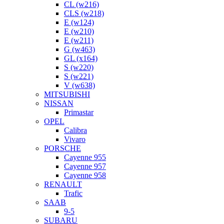
CL (w216)
CLS (w218)
E (w124)
E (w210)
E (w211)
G (w463)
GL (x164)
S (w220)
S (w221)
V (w638)
MITSUBISHI
NISSAN
Primastar
OPEL
Calibra
Vivaro
PORSCHE
Cayenne 955
Cayenne 957
Cayenne 958
RENAULT
Trafic
SAAB
9-5
SUBARU