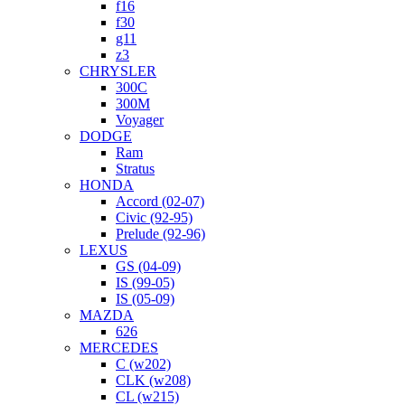
f16
f30
g11
z3
CHRYSLER
300C
300M
Voyager
DODGE
Ram
Stratus
HONDA
Accord (02-07)
Civic (92-95)
Prelude (92-96)
LEXUS
GS (04-09)
IS (99-05)
IS (05-09)
MAZDA
626
MERCEDES
C (w202)
CLK (w208)
CL (w215)