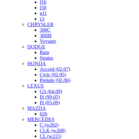
f16
f30
g11
z3
CHRYSLER
300C
300M
Voyager
DODGE
Ram
Stratus
HONDA
Accord (02-07)
Civic (92-95)
Prelude (92-96)
LEXUS
GS (04-09)
IS (99-05)
IS (05-09)
MAZDA
626
MERCEDES
C (w202)
CLK (w208)
CL (w215)