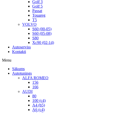
Golf 3
Golf 5
Passat
Touareg
T5
VOLVO
S60 (00-05)
S60 (05-08)
S80
Xc90 (02-14)
Autoserviss
Kontakti
Menu
Sākums
Autotunings
ALFA ROMEO
156
166
AUDI
80
100 (c4)
A4 (b5)
A6 (c4)