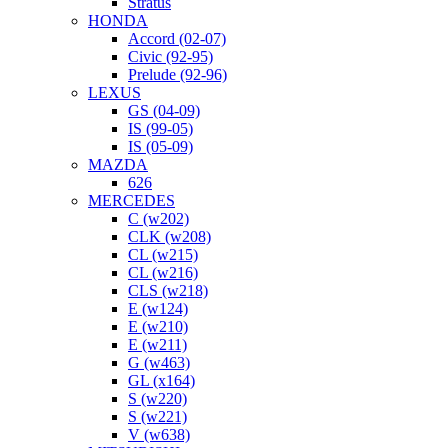
Stratus
HONDA
Accord (02-07)
Civic (92-95)
Prelude (92-96)
LEXUS
GS (04-09)
IS (99-05)
IS (05-09)
MAZDA
626
MERCEDES
C (w202)
CLK (w208)
CL (w215)
CL (w216)
CLS (w218)
E (w124)
E (w210)
E (w211)
G (w463)
GL (x164)
S (w220)
S (w221)
V (w638)