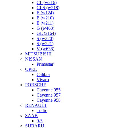
CL (w216)
CLS (w218)
E (w124)
E (w210)
E (w211)
G (w463)
GL (x164)
S (w220)
S (w221)
V (w638)
MITSUBISHI
NISSAN
Primastar
OPEL
Calibra
Vivaro
PORSCHE
Cayenne 955
Cayenne 957
Cayenne 958
RENAULT
Trafic
SAAB
9-5
SUBARU