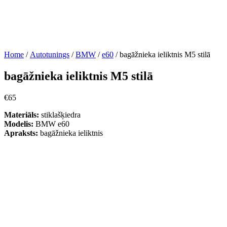
Home
/
Autotunings
/
BMW
/
e60
/ bagāžnieka ieliktnis M5 stilā
bagāžnieka ieliktnis M5 stilā
€
65
Materiāls:
stiklašķiedra
Modelis:
BMW e60
Apraksts:
bagāžnieka ieliktnis