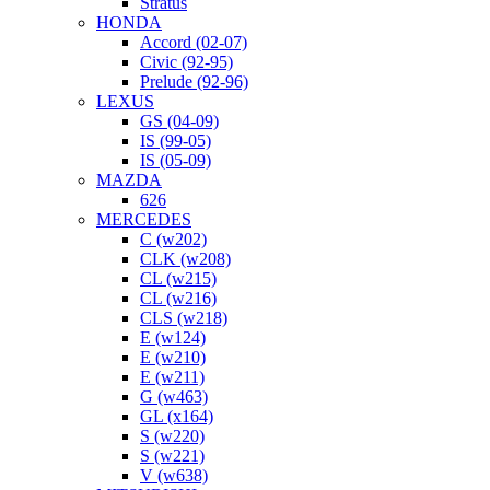
Stratus
HONDA
Accord (02-07)
Civic (92-95)
Prelude (92-96)
LEXUS
GS (04-09)
IS (99-05)
IS (05-09)
MAZDA
626
MERCEDES
C (w202)
CLK (w208)
CL (w215)
CL (w216)
CLS (w218)
E (w124)
E (w210)
E (w211)
G (w463)
GL (x164)
S (w220)
S (w221)
V (w638)