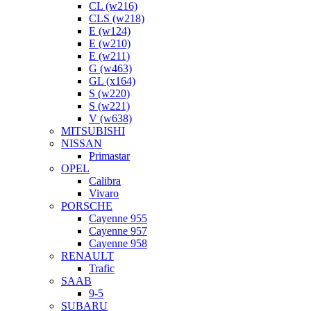
CL (w216)
CLS (w218)
E (w124)
E (w210)
E (w211)
G (w463)
GL (x164)
S (w220)
S (w221)
V (w638)
MITSUBISHI
NISSAN
Primastar
OPEL
Calibra
Vivaro
PORSCHE
Cayenne 955
Cayenne 957
Cayenne 958
RENAULT
Trafic
SAAB
9-5
SUBARU