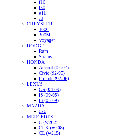
f16
f30
g11
z3
CHRYSLER
300C
300M
Voyager
DODGE
Ram
Stratus
HONDA
Accord (02-07)
Civic (92-95)
Prelude (92-96)
LEXUS
GS (04-09)
IS (99-05)
IS (05-09)
MAZDA
626
MERCEDES
C (w202)
CLK (w208)
CL (w215)