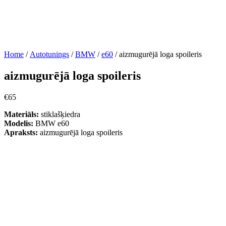
Home
/
Autotunings
/
BMW
/
e60
/ aizmugurējā loga spoileris
aizmugurējā loga spoileris
€
65
Materiāls:
stiklašķiedra
Modelis:
BMW e60
Apraksts:
aizmugurējā loga spoileris