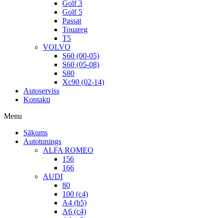
Golf 3
Golf 5
Passat
Touareg
T5
VOLVO
S60 (00-05)
S60 (05-08)
S80
Xc90 (02-14)
Autoserviss
Kontakti
Menu
Sākums
Autotunings
ALFA ROMEO
156
166
AUDI
80
100 (c4)
A4 (b5)
A6 (c4)