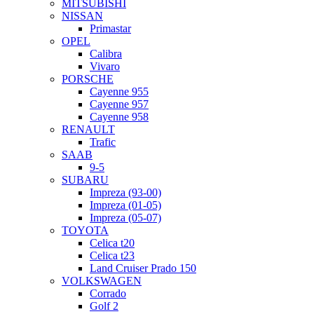
MITSUBISHI
NISSAN
Primastar
OPEL
Calibra
Vivaro
PORSCHE
Cayenne 955
Cayenne 957
Cayenne 958
RENAULT
Trafic
SAAB
9-5
SUBARU
Impreza (93-00)
Impreza (01-05)
Impreza (05-07)
TOYOTA
Celica t20
Celica t23
Land Cruiser Prado 150
VOLKSWAGEN
Corrado
Golf 2