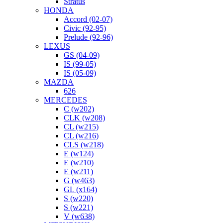
Stratus
HONDA
Accord (02-07)
Civic (92-95)
Prelude (92-96)
LEXUS
GS (04-09)
IS (99-05)
IS (05-09)
MAZDA
626
MERCEDES
C (w202)
CLK (w208)
CL (w215)
CL (w216)
CLS (w218)
E (w124)
E (w210)
E (w211)
G (w463)
GL (x164)
S (w220)
S (w221)
V (w638)