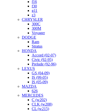
f16
f30
g11
z3
CHRYSLER
300C
300M
Voyager
DODGE
Ram
Stratus
HONDA
Accord (02-07)
Civic (92-95)
Prelude (92-96)
LEXUS
GS (04-09)
IS (99-05)
IS (05-09)
MAZDA
626
MERCEDES
C (w202)
CLK (w208)
CL (w215)