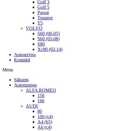
Golf 3
Golf 5
Passat
Touareg
T5
VOLVO
S60 (00-05)
S60 (05-08)
S80
Xc90 (02-14)
Autoserviss
Kontakti
Menu
Sākums
Autotunings
ALFA ROMEO
156
166
AUDI
80
100 (c4)
A4 (b5)
A6 (c4)