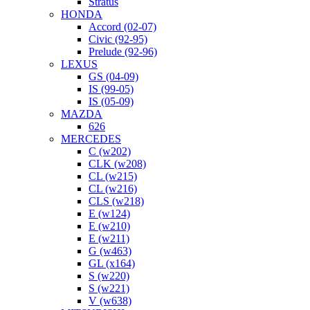
Stratus
HONDA
Accord (02-07)
Civic (92-95)
Prelude (92-96)
LEXUS
GS (04-09)
IS (99-05)
IS (05-09)
MAZDA
626
MERCEDES
C (w202)
CLK (w208)
CL (w215)
CL (w216)
CLS (w218)
E (w124)
E (w210)
E (w211)
G (w463)
GL (x164)
S (w220)
S (w221)
V (w638)