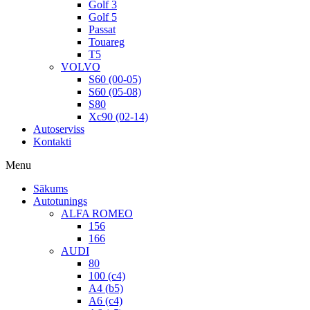
Golf 3
Golf 5
Passat
Touareg
T5
VOLVO
S60 (00-05)
S60 (05-08)
S80
Xc90 (02-14)
Autoserviss
Kontakti
Menu
Sākums
Autotunings
ALFA ROMEO
156
166
AUDI
80
100 (c4)
A4 (b5)
A6 (c4)