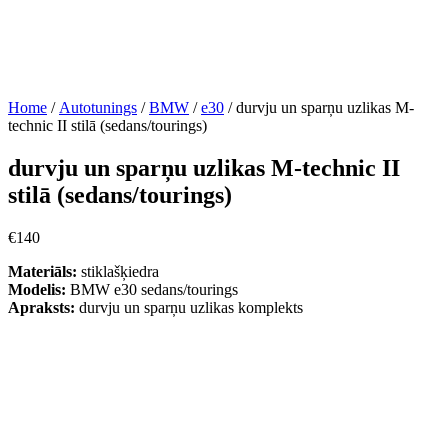
Home
/
Autotunings
/
BMW
/
e30
/ durvju un sparņu uzlikas M-
technic II stilā (sedans/tourings)
durvju un sparņu uzlikas M-technic II
stilā (sedans/tourings)
€
140
Materiāls:
stiklašķiedra
Modelis:
BMW e30 sedans/tourings
Apraksts:
durvju un sparņu uzlikas komplekts