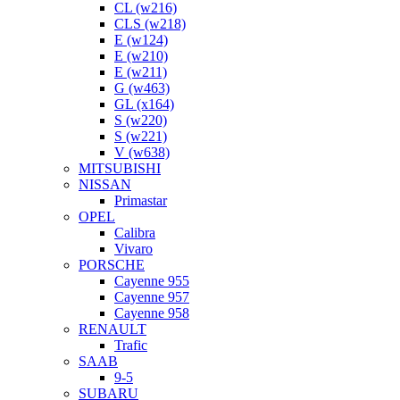
CL (w216)
CLS (w218)
E (w124)
E (w210)
E (w211)
G (w463)
GL (x164)
S (w220)
S (w221)
V (w638)
MITSUBISHI
NISSAN
Primastar
OPEL
Calibra
Vivaro
PORSCHE
Cayenne 955
Cayenne 957
Cayenne 958
RENAULT
Trafic
SAAB
9-5
SUBARU