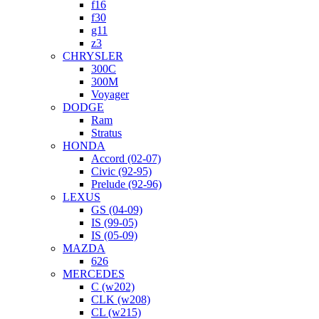
f16
f30
g11
z3
CHRYSLER
300C
300M
Voyager
DODGE
Ram
Stratus
HONDA
Accord (02-07)
Civic (92-95)
Prelude (92-96)
LEXUS
GS (04-09)
IS (99-05)
IS (05-09)
MAZDA
626
MERCEDES
C (w202)
CLK (w208)
CL (w215)