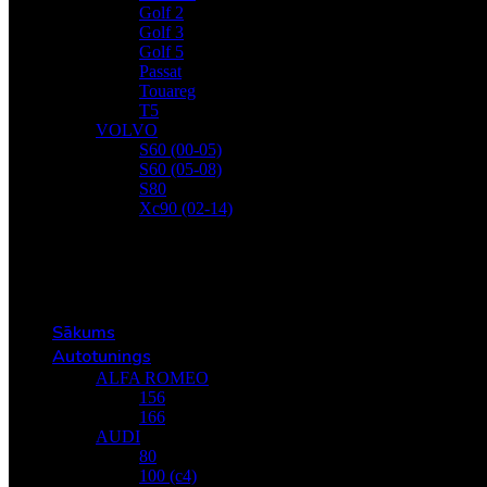
Golf 2
Golf 3
Golf 5
Passat
Touareg
T5
VOLVO
S60 (00-05)
S60 (05-08)
S80
Xc90 (02-14)
Autoserviss
Kontakti
Menu
Sākums
Autotunings
ALFA ROMEO
156
166
AUDI
80
100 (c4)