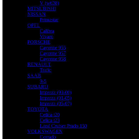
V (w638)
MITSUBISHI
NISSAN
Primastar
OPEL
Calibra
Vivaro
PORSCHE
Cayenne 955
Cayenne 957
Cayenne 958
RENAULT
Trafic
SAAB
9-5
SUBARU
Impreza (93-00)
Impreza (01-05)
Impreza (05-07)
TOYOTA
Celica t20
Celica t23
Land Cruiser Prado 150
VOLKSWAGEN
Corrado