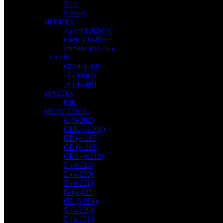
Ram
Stratus
HONDA
Accord (02-07)
Civic (92-95)
Prelude (92-96)
LEXUS
GS (04-09)
IS (99-05)
IS (05-09)
MAZDA
626
MERCEDES
C (w202)
CLK (w208)
CL (w215)
CL (w216)
CLS (w218)
E (w124)
E (w210)
E (w211)
G (w463)
GL (x164)
S (w220)
S (w221)