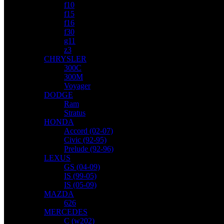
f10
f15
f16
f30
g11
z3
CHRYSLER
300C
300M
Voyager
DODGE
Ram
Stratus
HONDA
Accord (02-07)
Civic (92-95)
Prelude (92-96)
LEXUS
GS (04-09)
IS (99-05)
IS (05-09)
MAZDA
626
MERCEDES
C (w202)