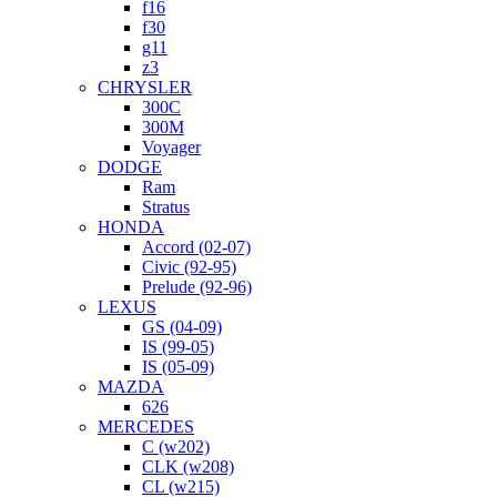
f16
f30
g11
z3
CHRYSLER
300C
300M
Voyager
DODGE
Ram
Stratus
HONDA
Accord (02-07)
Civic (92-95)
Prelude (92-96)
LEXUS
GS (04-09)
IS (99-05)
IS (05-09)
MAZDA
626
MERCEDES
C (w202)
CLK (w208)
CL (w215)