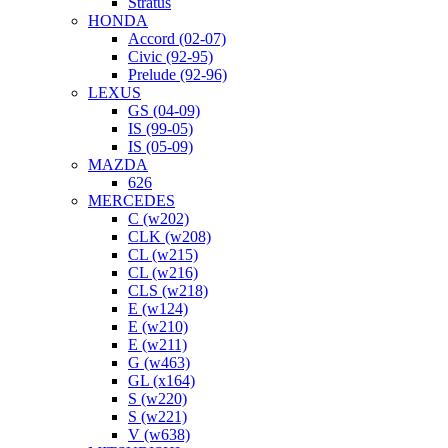
Stratus
HONDA
Accord (02-07)
Civic (92-95)
Prelude (92-96)
LEXUS
GS (04-09)
IS (99-05)
IS (05-09)
MAZDA
626
MERCEDES
C (w202)
CLK (w208)
CL (w215)
CL (w216)
CLS (w218)
E (w124)
E (w210)
E (w211)
G (w463)
GL (x164)
S (w220)
S (w221)
V (w638)