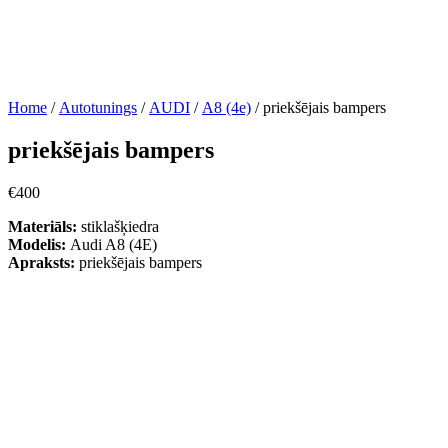
Home
/
Autotunings
/
AUDI
/
A8 (4e)
/ priekšējais bampers
priekšējais bampers
€
400
Materiāls:
stiklašķiedra
Modelis:
Audi A8 (4E)
Apraksts:
priekšējais bampers