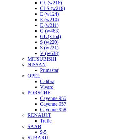
CL (w216)
CLS (w218)
E (w124)
E (w210)
E (w211)
G (w463)
GL (x164)
S (w220)
S (w221)
V (w638)
MITSUBISHI
NISSAN
Primastar
OPEL
Calibra
Vivaro
PORSCHE
Cayenne 955
Cayenne 957
Cayenne 958
RENAULT
Trafic
SAAB
9-5
SUBARU