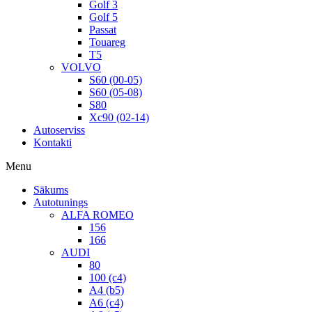
Golf 3
Golf 5
Passat
Touareg
T5
VOLVO
S60 (00-05)
S60 (05-08)
S80
Xc90 (02-14)
Autoserviss
Kontakti
Menu
Sākums
Autotunings
ALFA ROMEO
156
166
AUDI
80
100 (c4)
A4 (b5)
A6 (c4)