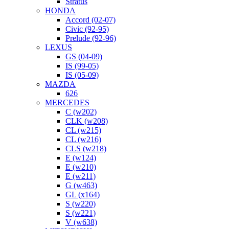
Stratus
HONDA
Accord (02-07)
Civic (92-95)
Prelude (92-96)
LEXUS
GS (04-09)
IS (99-05)
IS (05-09)
MAZDA
626
MERCEDES
C (w202)
CLK (w208)
CL (w215)
CL (w216)
CLS (w218)
E (w124)
E (w210)
E (w211)
G (w463)
GL (x164)
S (w220)
S (w221)
V (w638)