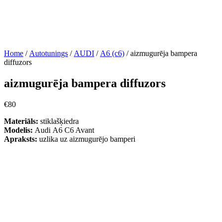
Home
/
Autotunings
/
AUDI
/
A6 (c6)
/ aizmugurēja bampera
diffuzors
aizmugurēja bampera diffuzors
€
80
Materiāls:
stiklašķiedra
Modelis:
Audi А6 C6 Avant
Apraksts:
uzlika uz aizmugurējo bamperi