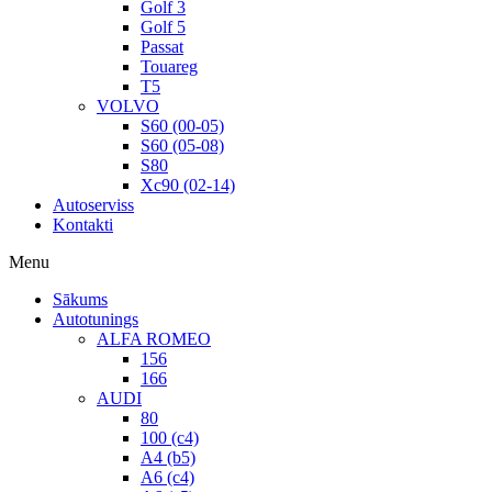
Golf 3
Golf 5
Passat
Touareg
T5
VOLVO
S60 (00-05)
S60 (05-08)
S80
Xc90 (02-14)
Autoserviss
Kontakti
Menu
Sākums
Autotunings
ALFA ROMEO
156
166
AUDI
80
100 (c4)
A4 (b5)
A6 (c4)