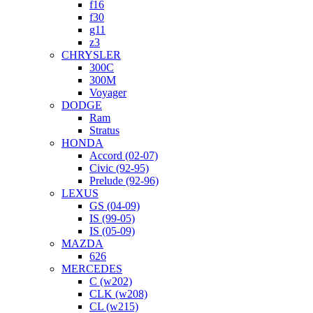
f16
f30
g11
z3
CHRYSLER
300C
300M
Voyager
DODGE
Ram
Stratus
HONDA
Accord (02-07)
Civic (92-95)
Prelude (92-96)
LEXUS
GS (04-09)
IS (99-05)
IS (05-09)
MAZDA
626
MERCEDES
C (w202)
CLK (w208)
CL (w215)