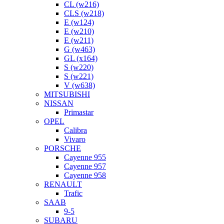
CL (w216)
CLS (w218)
E (w124)
E (w210)
E (w211)
G (w463)
GL (x164)
S (w220)
S (w221)
V (w638)
MITSUBISHI
NISSAN
Primastar
OPEL
Calibra
Vivaro
PORSCHE
Cayenne 955
Cayenne 957
Cayenne 958
RENAULT
Trafic
SAAB
9-5
SUBARU