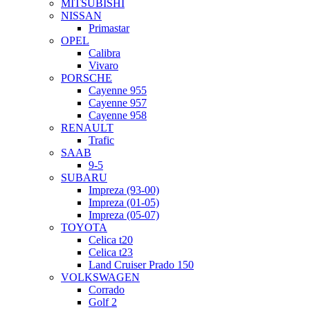
MITSUBISHI
NISSAN
Primastar
OPEL
Calibra
Vivaro
PORSCHE
Cayenne 955
Cayenne 957
Cayenne 958
RENAULT
Trafic
SAAB
9-5
SUBARU
Impreza (93-00)
Impreza (01-05)
Impreza (05-07)
TOYOTA
Celica t20
Celica t23
Land Cruiser Prado 150
VOLKSWAGEN
Corrado
Golf 2