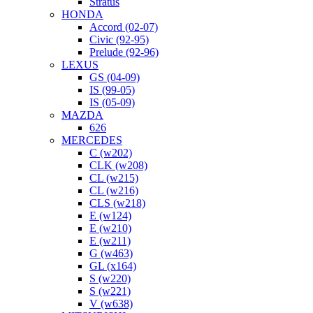
Stratus
HONDA
Accord (02-07)
Civic (92-95)
Prelude (92-96)
LEXUS
GS (04-09)
IS (99-05)
IS (05-09)
MAZDA
626
MERCEDES
C (w202)
CLK (w208)
CL (w215)
CL (w216)
CLS (w218)
E (w124)
E (w210)
E (w211)
G (w463)
GL (x164)
S (w220)
S (w221)
V (w638)