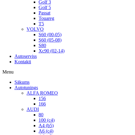
Golf 3
Golf 5
Passat
Touareg
T5
VOLVO
S60 (00-05)
S60 (05-08)
S80
Xc90 (02-14)
Autoserviss
Kontakti
Menu
Sākums
Autotunings
ALFA ROMEO
156
166
AUDI
80
100 (c4)
A4 (b5)
A6 (c4)