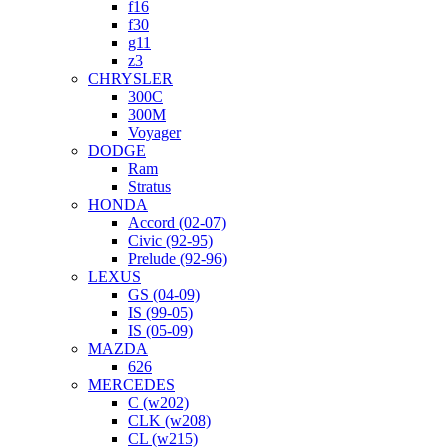
f16
f30
g11
z3
CHRYSLER
300C
300M
Voyager
DODGE
Ram
Stratus
HONDA
Accord (02-07)
Civic (92-95)
Prelude (92-96)
LEXUS
GS (04-09)
IS (99-05)
IS (05-09)
MAZDA
626
MERCEDES
C (w202)
CLK (w208)
CL (w215)